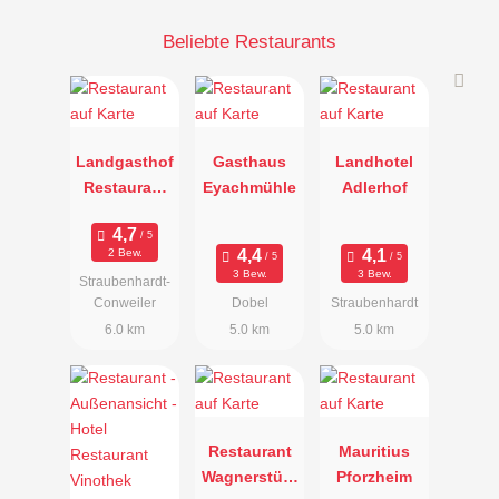
Beliebte Restaurants
Landgasthof
Gasthaus
Landhotel
Restaurant
Eyachmühle
Adlerhof
Rössle
2 Bew.
3 Bew.
3 Bew.
Straubenhardt-
Conweiler
Dobel
Straubenhardt
6.0 km
5.0 km
5.0 km
Restaurant
Mauritius
Wagnerstübl
Pforzheim