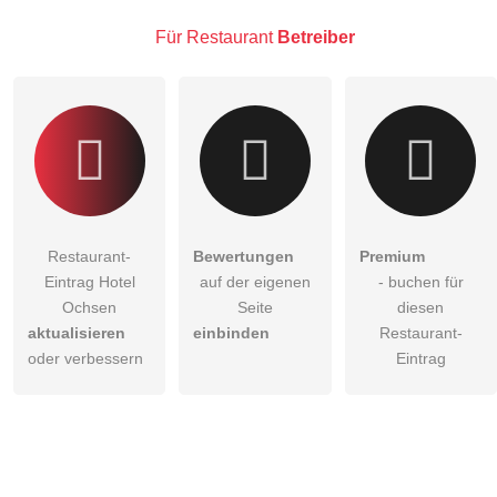
Hinweis:
Bitte beachten Sie, öffentliche Fragen sind
für alle
Besucher sichtbar
.
Für Restaurant
Betreiber
Klicken Sie hier um eine
individuelle Frage
an den
Restaurant-Eintrag zu stellen
.
Restaurant-
Bewertungen
Premium
Eintrag Hotel
auf der eigenen
- buchen für
Ochsen
Seite
diesen
aktualisieren
einbinden
Restaurant-
oder verbessern
Eintrag