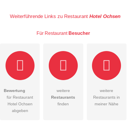
Name
Weiterführende Links zu Restaurant
Hotel Ochsen
Für Restaurant
Besucher
E-Mail-Adresse (wird nicht veröffentlicht)
Bewertung
weitere
weitere
Hiermit akzeptiere ich die
AGB
.
für Restaurant
Restaurants
Restaurants in
Hotel Ochsen
finden
meiner Nähe
Die
Datenschutzerklärung
habe ich zur Kenntnis genommen.
abgeben
öffentliche Frage stellen
Abbrechen