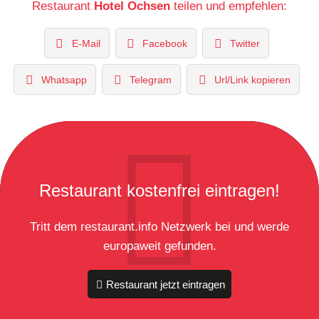
Restaurant
Hotel Ochsen
teilen und empfehlen:
E-Mail
Facebook
Twitter
Whatsapp
Telegram
Url/Link kopieren
Restaurant kostenfrei eintragen!
Tritt dem restaurant.info Netzwerk bei und werde
europaweit gefunden.
Restaurant jetzt eintragen