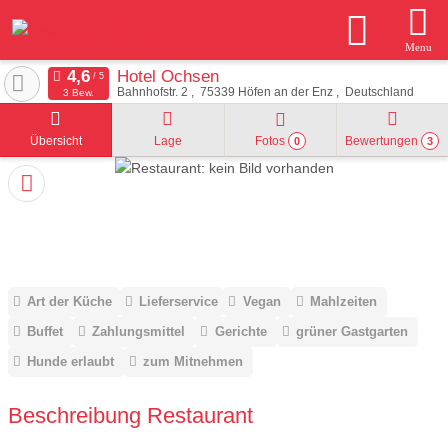
Menu
Hotel Ochsen
Bahnhofstr. 2
75339
Höfen an der Enz
Deutschland
3 Bew.
Übersicht
Lage
Fotos
Bewertungen
0
3
Art der Küche
Lieferservice
Vegan
Mahlzeiten
Buffet
Zahlungsmittel
Gerichte
grüner Gastgarten
Hunde erlaubt
zum Mitnehmen
Beschreibung Restaurant