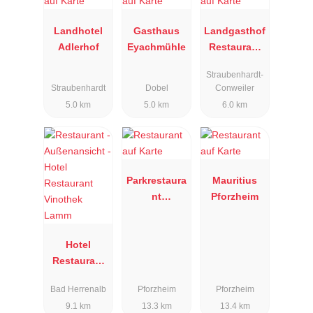
Landhotel
Gasthaus
Landgasthof
Adlerhof
Eyachmühle
Restaurant
Rössle
Straubenhardt-
Straubenhardt
Dobel
Conweiler
5.0 km
5.0 km
6.0 km
Parkrestaura
Mauritius
nt
Pforzheim
PFORZHEIM
Hotel
Restaurant
Vinothek
Bad Herrenalb
Pforzheim
Pforzheim
Lamm
9.1 km
13.3 km
13.4 km