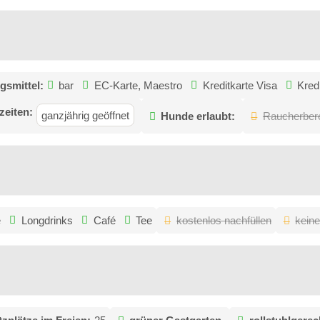
gsmittel:
bar
EC-Karte, Maestro
Kreditkarte Visa
Kred
zeiten:
ganzjährig geöffnet
Hunde erlaubt:
Raucherber
e
Longdrinks
Café
Tee
kostenlos nachfüllen
keine