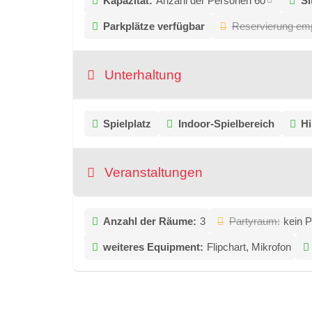
Kapazität:
Anzahl der Personen 60
Si
Parkplätze verfügbar
Reservierung em
Unterhaltung
Spielplatz
Indoor-Spielbereich
H
Veranstaltungen
Anzahl der Räume:
3
Partyraum:
kein 
weiteres Equipment:
Flipchart, Mikrofon