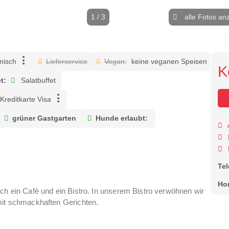
1 / 3
alle Fotos an
enisch
Lieferservice
Vegan:
keine veganen Speisen
K
t:
Salatbuffet
Kreditkarte Visa
grüner Gastgarten
Hunde erlaubt:
Te
Ho
uch ein Cafè und ein Bistro. In unserem Bistro verwöhnen wir
mit schmackhaften Gerichten.