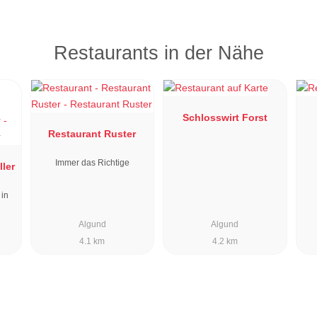
Restaurants in der Nähe
Schlosswirt Forst
Restaurant Ruster
Immer das Richtige
ller
 in
Algund
Algund
4.1 km
4.2 km