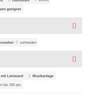
ht
Hochstuhl
WLAN
pen geeignet
ernseher:
vorhanden
 mit Leinwand
Musikanlage
m bis 165 qm.