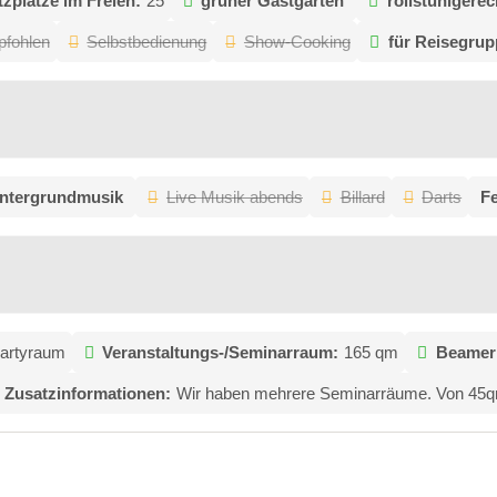
tzplätze im Freien:
25
grüner Gastgarten
rollstuhlgerec
pfohlen
Selbstbedienung
Show-Cooking
für Reisegrup
intergrundmusik
Live Musik abends
Billard
Darts
F
Partyraum
Veranstaltungs-/Seminarraum:
165 qm
Beamer
Zusatzinformationen:
Wir haben mehrere Seminarräume. Von 45q