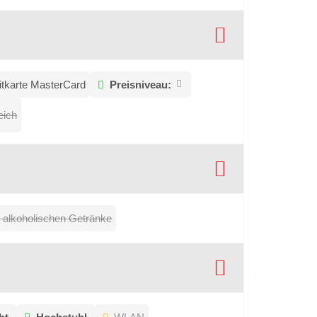
itkarte MasterCard
Preisniveau:
eich
 alkoholischen Getränke