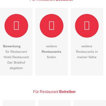
Hiermit akzeptiere ich die
AGB
.
Bewertung
weitere
weitere
für Restaurant
Restaurants
Restaurants in
Die
Datenschutzerklärung
habe ich zur Kenntnis genommen.
Hotel Restaurant
finden
meiner Nähe
öffentliche Frage stellen
Der Brielhof
Abbrechen
abgeben
Hinweis:
Bitte beachten Sie, öffentliche Fragen sind
für alle
Besucher sichtbar
.
Klicken Sie hier um eine
individuelle Frage
an den
Restaurant-Eintrag zu stellen
.
Für Restaurant
Betreiber