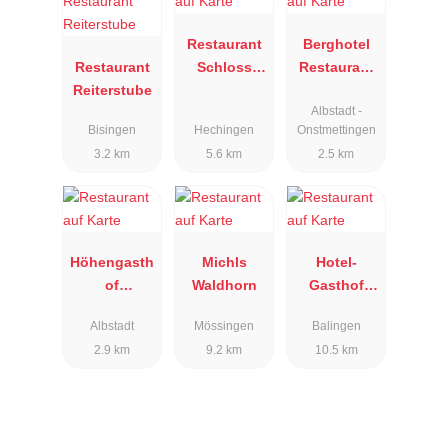
Restaurant
Berghotel
Restaurant
Schloss
Restaurant
Reiterstube
Lindich
Zollersteigh
Albstadt -
of
Bisingen
Hechingen
Onstmettingen
3.2 km
5.6 km
2.5 km
Höhengasth
Michls
Hotel-
of
Waldhorn
Gasthof
Nägelehaus
Lang
Albstadt
Mössingen
Balingen
2.9 km
9.2 km
10.5 km