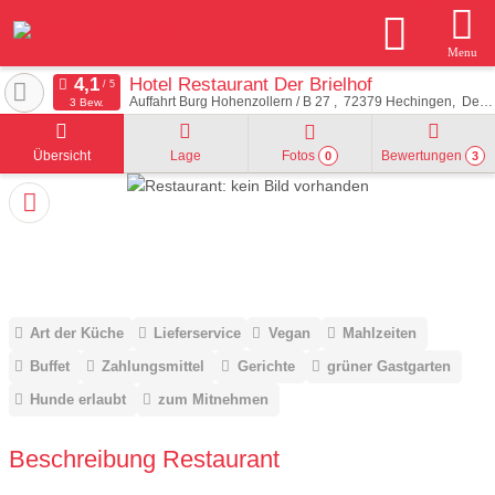
Menu
Hotel Restaurant Der Brielhof
Auffahrt Burg Hohenzollern / B 27
72379
Hechingen
Deutschland
3 Bew.
Übersicht
Lage
Fotos
Bewertungen
0
3
Art der Küche
Lieferservice
Vegan
Mahlzeiten
Buffet
Zahlungsmittel
Gerichte
grüner Gastgarten
Hunde erlaubt
zum Mitnehmen
Beschreibung Restaurant