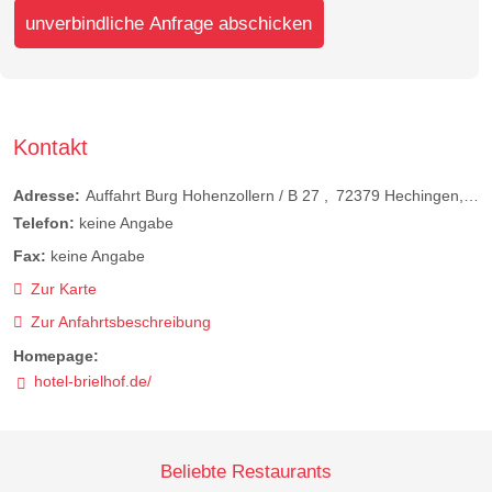
unverbindliche Anfrage abschicken
Kontakt
Adresse:
Auffahrt Burg Hohenzollern / B 27
72379
Hechingen
De
Telefon:
keine Angabe
Fax:
keine Angabe
Zur Karte
Zur Anfahrtsbeschreibung
Homepage:
hotel-brielhof.de/
Beliebte Restaurants