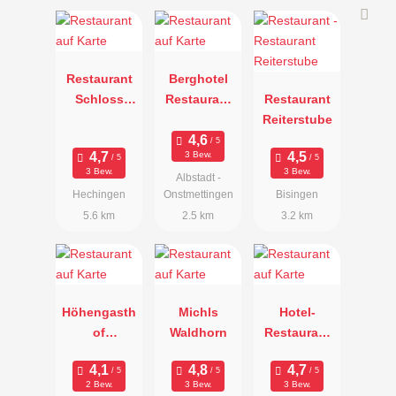
Restaurant
Berghotel
Schloss
Restaurant
Restaurant
Lindich
Zollersteigh
Reiterstube
of
3 Bew.
3 Bew.
3 Bew.
Albstadt -
Hechingen
Onstmettingen
Bisingen
5.6 km
2.5 km
3.2 km
Höhengasth
Michls
Hotel-
of
Waldhorn
Restaurant
Nägelehaus
Lamm
2 Bew.
3 Bew.
3 Bew.