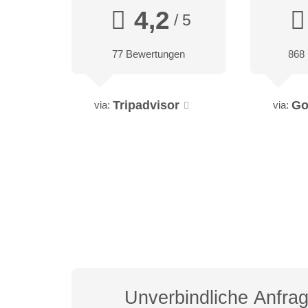
4,2
/ 5
77 Bewertungen
868
Tripadvisor
Go
via:
via:
Unverbindliche Anfra