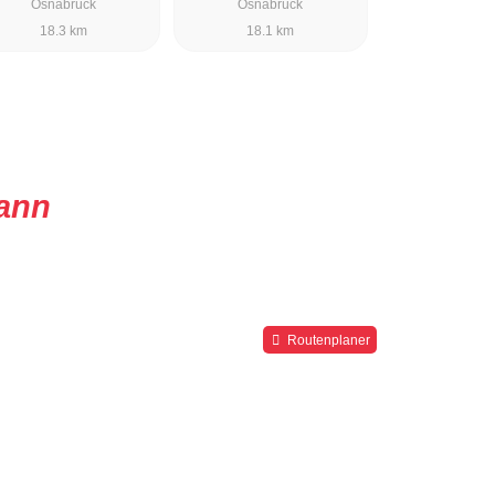
Osnabrück
Osnabrück
18.3 km
18.1 km
ann
Routenplaner