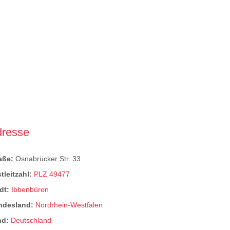
dresse
raße:
Osnabrücker Str. 33
tleitzahl:
PLZ 49477
dt:
Ibbenbüren
ndesland:
Nordrhein-Westfalen
nd:
Deutschland