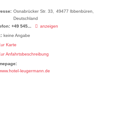
resse:
Osnabrücker Str. 33
49477
Ibbenbüren
Deutschland
efon:
+49 545...
anzeigen
:
keine Angabe
ur Karte
Zur Anfahrtsbeschreibung
mepage:
www.hotel-leugermann.de