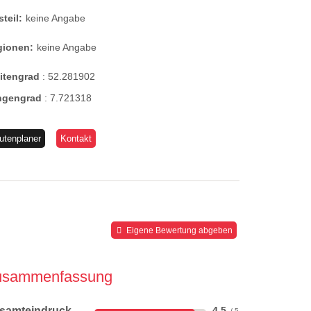
steil:
keine Angabe
gionen:
keine Angabe
eitengrad
:
52.281902
ngengrad
:
7.721318
utenplaner
Kontakt
Eigene Bewertung abgeben
usammenfassung
samteindruck
4,5