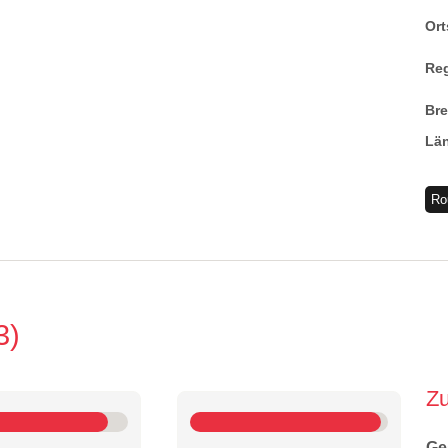
Ort
Re
Br
Lä
Ro
3
Z
Ge