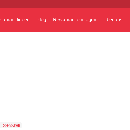
taurant finden
Blog
Restaurant eintragen
Über uns
Ibbenbüren