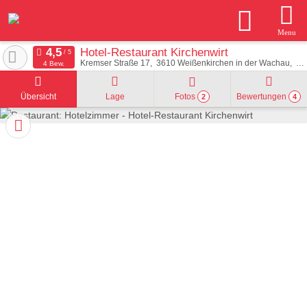
Menu
Hotel-Restaurant Kirchenwirt
Kremser Straße 17
3610
Weißenkirchen in der Wachau
Ös
4 Bew.
Übersicht
Lage
Fotos
Bewertungen
2
4