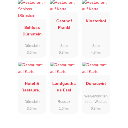
Gasthof
Klosterhof
Schloss
Prankl
Dürnstein
Dürnstein
Spitz
Spitz
3.6 km
6.3 km
4.9 km
Hotel &
Landgastha
Donauwirt
Restaurant
us Essl
Weißenkirchen
Richard
Dürnstein
Rossatz
in der Wachau
Löwenherz
3.6 km
1.0 km
0.3 km