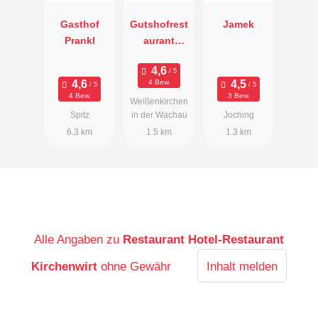
Gasthof
Gutshofrest
Jamek
Prankl
aurant
Prandtauerh
of - Weingut
4 Bew.
Holzapfel
4 Bew.
3 Bew.
Weißenkirchen
Spitz
in der Wachau
Joching
6.3 km
1.5 km
1.3 km
Alle Angaben zu
Restaurant Hotel-Restaurant
Kirchenwirt
ohne Gewähr
Inhalt melden