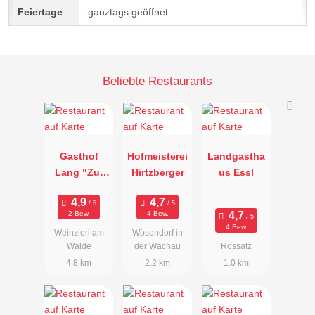
ganztags geöffnet
Beliebte Restaurants
Gasthof
Hofmeisterei
Landgastha
Lang "Zur
Hirtzberger
us Essl
Post"
2 Bew.
4 Bew.
4 Bew.
Weinzierl am
Wösendorf in
Walde
der Wachau
Rossatz
4.8 km
2.2 km
1.0 km