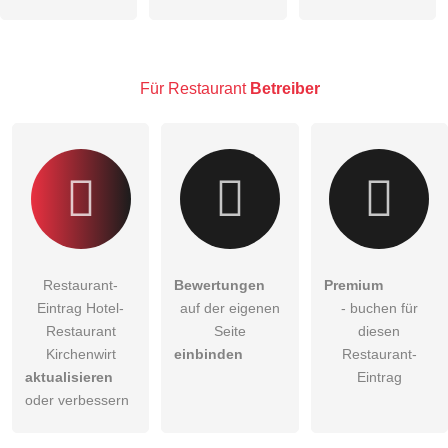
Hinweis:
Bitte beachten Sie, öffentliche Fragen sind
für alle
Besucher sichtbar
.
Klicken Sie hier um eine
individuelle Frage
an den
Restaurant-Eintrag zu stellen
.
Für Restaurant
Betreiber
Restaurant-
Bewertungen
Premium
Eintrag Hotel-
auf der eigenen
- buchen für
Restaurant
Seite
diesen
Kirchenwirt
einbinden
Restaurant-
aktualisieren
Eintrag
oder verbessern