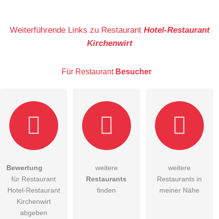
Name
Weiterführende Links zu Restaurant
Hotel-Restaurant
Kirchenwirt
E-Mail-Adresse (wird nicht veröffentlicht)
Für Restaurant
Besucher
Hiermit akzeptiere ich die
AGB
.
Bewertung
weitere
weitere
für Restaurant
Restaurants
Restaurants in
Die
Datenschutzerklärung
habe ich zur Kenntnis genommen.
Hotel-Restaurant
finden
meiner Nähe
öffentliche Frage stellen
Kirchenwirt
Abbrechen
abgeben