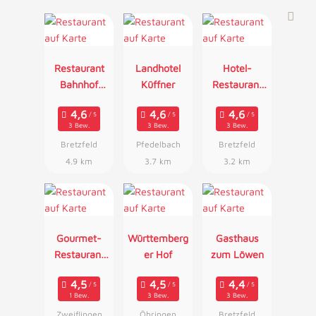
Restaurant
Landhotel
Hotel-
Bahnhof
Küffner
Restaurant
Busch
Rose
3 Bew.
3 Bew.
3 Bew.
Bretzfeld
Pfedelbach
Bretzfeld
4.9 km
3.7 km
3.2 km
Gourmet-
Württemberg
Gasthaus
Restaurant
er Hof
zum Löwen
Le Cerf
1 Bew.
3 Bew.
3 Bew.
Zweiflingen
Öhringen
Bretzfeld