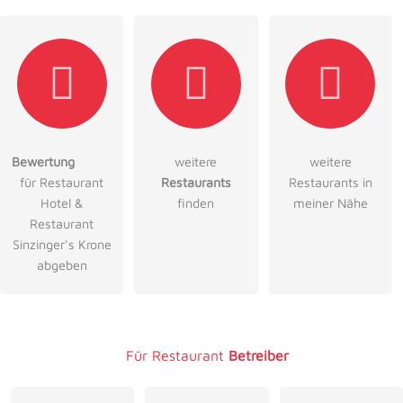
Hiermit akzeptiere ich die
AGB
.
Bewertung
weitere
weitere
für Restaurant
Restaurants
Restaurants in
Die
Datenschutzerklärung
habe ich zur Kenntnis genommen.
Hotel &
finden
meiner Nähe
öffentliche Frage stellen
Restaurant
Abbrechen
Sinzinger's Krone
Hinweis:
Bitte beachten Sie, öffentliche Fragen sind
für alle
abgeben
Besucher sichtbar
.
Klicken Sie hier um eine
individuelle Frage
an den
Restaurant-Eintrag zu stellen
.
Für Restaurant
Betreiber