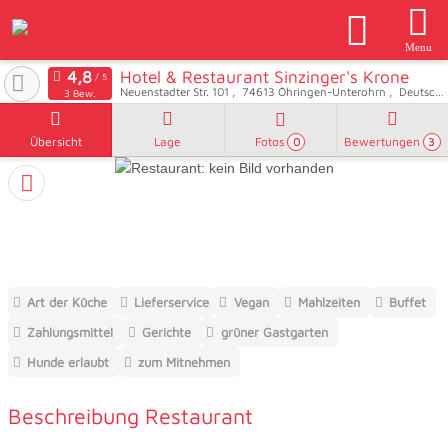
Menu
Hotel & Restaurant Sinzinger's Krone
Neuenstadter Str. 101
74613
Öhringen-Unterohrn
Deutschland
3 Bew.
Übersicht
Lage
Fotos
Bewertungen
0
3
Art der Küche
Lieferservice
Vegan
Mahlzeiten
Buffet
Zahlungsmittel
Gerichte
grüner Gastgarten
Hunde erlaubt
zum Mitnehmen
Beschreibung Restaurant