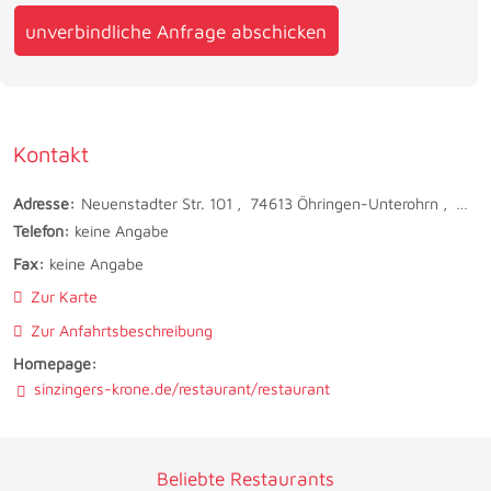
unverbindliche Anfrage abschicken
Kontakt
Adresse:
Neuenstadter Str. 101
74613
Öhringen-Unterohrn
Deut
Telefon:
keine Angabe
Fax:
keine Angabe
Zur Karte
Zur Anfahrtsbeschreibung
Homepage:
sinzingers-krone.de/restaurant/restaurant
Beliebte Restaurants