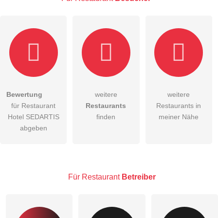
E-Mail-Adresse (wird nicht veröffentlicht)
Bewertung
weitere
weitere
Hiermit akzeptiere ich die
AGB
.
für Restaurant
Restaurants
Restaurants in
Hotel SEDARTIS
finden
meiner Nähe
Die
Datenschutzerklärung
habe ich zur Kenntnis genommen.
abgeben
öffentliche Frage stellen
Abbrechen
Hinweis:
Bitte beachten Sie, öffentliche Fragen sind
für alle
Besucher sichtbar
.
Für Restaurant
Betreiber
Klicken Sie hier um eine
individuelle Frage
an den
Restaurant-Eintrag zu stellen
.