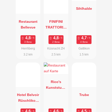
Sihlhalde
Restaurant
FINIFINI
Bellevue
TRATTORIAI
TALIANA
3 Bew.
2 Bew.
4 Bew.
Herrliberg
Küsnacht ZH
Gattikon
3.2 km
2.5 km
1.5 km
Rico's
Kunststube
n
Hotel Belvoir
Trube
Rüschlikon
AG