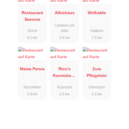
Restaurant
Albishaus
Sihlhalde
Seerose
Langnau am
Zürich
Albis
Gattikon
5.1 km
4.4 km
1.5 km
Mama Persia
Rico's
Zum
Kunststube
Pflugstein
n
Rüschlikon
Küsnacht
Erlenbach
0.9 km
2.5 km
3.2 km