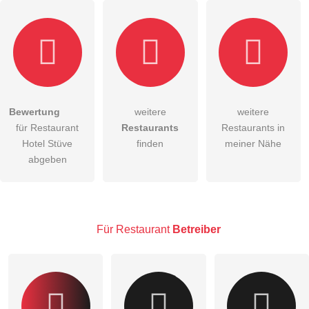
Bewertung
weitere
weitere
Hiermit akzeptiere ich die
AGB
.
für Restaurant
Restaurants
Restaurants in
Hotel Stüve
finden
meiner Nähe
Die
Datenschutzerklärung
habe ich zur Kenntnis genommen.
abgeben
öffentliche Frage stellen
Abbrechen
Hinweis:
Bitte beachten Sie, öffentliche Fragen sind
für alle
Besucher sichtbar
.
Für Restaurant
Betreiber
Klicken Sie hier um eine
individuelle Frage
an den
Restaurant-Eintrag zu stellen
.