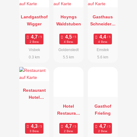
Landgasthof
Hoyngs
Gasthaus
Wigger
Waldstuben
Schneiderkr
ug
2 Bew.
4 Bew.
4 Bew.
Visbek
Goldenstedt
Emstek
0.3 km
5.5 km
5.6 km
Restaurant
Hotel
Mensing
Hotel
Gasthof
Restaurant
Frieling
Klostermann
3 Bew.
2 Bew.
2 Bew.