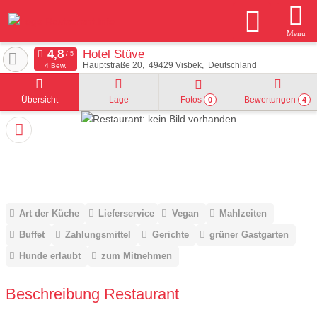
Menu
Hotel Stüve
Hauptstraße 20
49429
Visbek
Deutschland
4 Bew.
Übersicht
Lage
Fotos
Bewertungen
0
4
Art der Küche
Lieferservice
Vegan
Mahlzeiten
Buffet
Zahlungsmittel
Gerichte
grüner Gastgarten
Hunde erlaubt
zum Mitnehmen
Beschreibung Restaurant