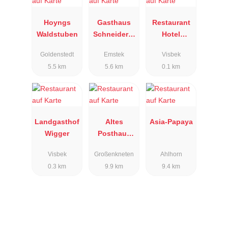
Hoyngs
Gasthaus
Restaurant
Waldstuben
Schneiderkr
Hotel
ug
Mensing
Goldenstedt
Emstek
Visbek
5.5 km
5.6 km
0.1 km
Landgasthof
Altes
Asia-Papaya
Wigger
Posthaus
Ahlhorn
Visbek
Großenkneten
Ahlhorn
0.3 km
9.9 km
9.4 km