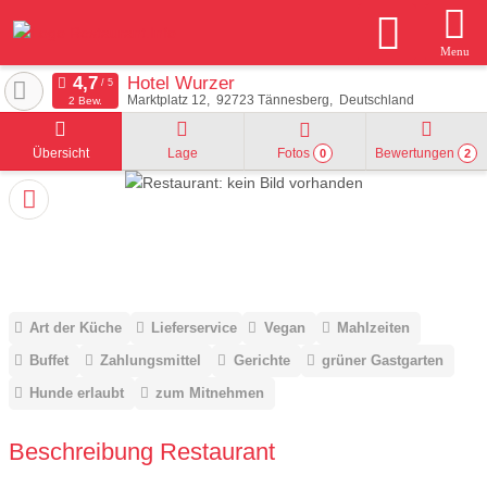
Menu
Hotel Wurzer
Marktplatz 12
92723
Tännesberg
Deutschland
2 Bew.
Übersicht
Lage
Fotos
Bewertungen
0
2
Art der Küche
Lieferservice
Vegan
Mahlzeiten
Buffet
Zahlungsmittel
Gerichte
grüner Gastgarten
Hunde erlaubt
zum Mitnehmen
Beschreibung Restaurant