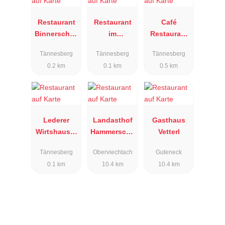
Restaurant
Restaurant
Café
Binnerschrei
im
Restaurant
ner
Sporthotel
Sonnenhof
Tännesberg
Tännesberg
Tännesberg
zur Post
0.2 km
0.1 km
0.5 km
Lederer
Landasthof
Gasthaus
Wirtshaus &
Hammerschä
Vetterl
Scheune
nke
Tännesberg
Oberviechtach
Guteneck
0.1 km
10.4 km
10.4 km