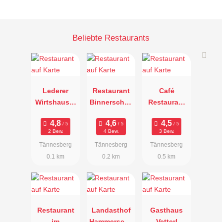
Beliebte Restaurants
Lederer
Restaurant
Café
Wirtshaus &
Binnerschrei
Restaurant
Scheune
ner
Sonnenhof
2 Bew.
4 Bew.
3 Bew.
Tännesberg
Tännesberg
Tännesberg
0.1 km
0.2 km
0.5 km
Restaurant
Landasthof
Gasthaus
im
Hammerschä
Vetterl