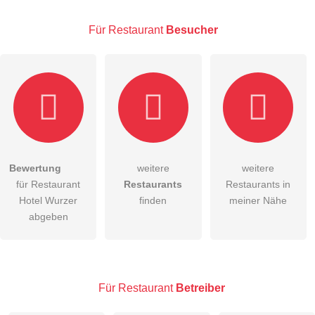
Für Restaurant
Besucher
E-Mail-Adresse (wird nicht veröffentlicht)
Bewertung
weitere
weitere
Hiermit akzeptiere ich die
AGB
.
für Restaurant
Restaurants
Restaurants in
Hotel Wurzer
finden
meiner Nähe
Die
Datenschutzerklärung
habe ich zur Kenntnis genommen.
abgeben
öffentliche Frage stellen
Abbrechen
Hinweis:
Bitte beachten Sie, öffentliche Fragen sind
für alle
Besucher sichtbar
.
Für Restaurant
Betreiber
Klicken Sie hier um eine
individuelle Frage
an den