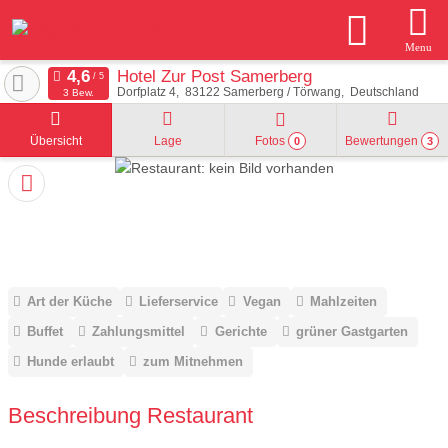
Menu
Hotel Zur Post Samerberg
Dorfplatz 4
83122
Samerberg / Törwang
Deutschland
3 Bew.
Übersicht
Lage
Fotos
Bewertungen
0
3
Art der Küche
Lieferservice
Vegan
Mahlzeiten
Buffet
Zahlungsmittel
Gerichte
grüner Gastgarten
Hunde erlaubt
zum Mitnehmen
Beschreibung Restaurant