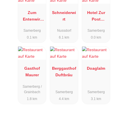
Zum
Schneiderwi
Hotel Zur
Entenwirt
rt
Post
am
Samerberg
Samerberg
Nussdorf
Samerberg
Samerberg
0.1 km
6.1 km
0.0 km
Gasthof
Berggasthof
Doaglalm
Maurer
Duftbräu
Samerberg /
Grainbach
Samerberg
Samerberg
1.8 km
4.4 km
3.1 km