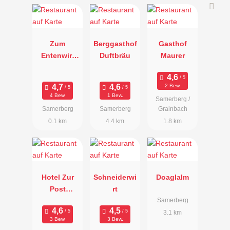
Zum
Berggasthof
Gasthof
Entenwirt
Duftbräu
Maurer
am
Samerberg
2 Bew.
4 Bew.
1 Bew.
Samerberg /
Samerberg
Samerberg
Grainbach
0.1 km
4.4 km
1.8 km
Hotel Zur
Schneiderwi
Doaglalm
Post
rt
Samerberg
Samerberg
3.1 km
3 Bew.
3 Bew.