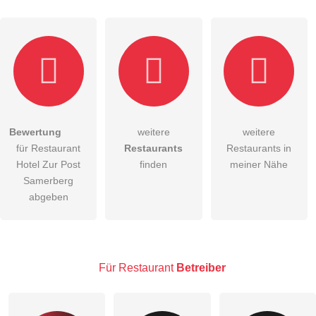
Hiermit akzeptiere ich die
AGB
.
Bewertung
weitere
weitere
für Restaurant
Restaurants
Restaurants in
Die
Datenschutzerklärung
habe ich zur Kenntnis genommen.
Hotel Zur Post
finden
meiner Nähe
öffentliche Frage stellen
Samerberg
Abbrechen
abgeben
Hinweis:
Bitte beachten Sie, öffentliche Fragen sind
für alle
Besucher sichtbar
.
Klicken Sie hier um eine
individuelle Frage
an den
Restaurant-Eintrag zu stellen
.
Für Restaurant
Betreiber