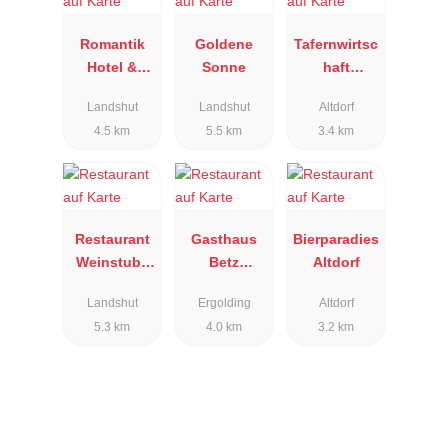
Romantik
Goldene
Tafernwirtsc
Hotel &
Sonne
haft
Restaurant
Schwaiger
Landshut
Landshut
Altdorf
Fürstenhof
4.5 km
5.5 km
3.4 km
Restaurant
Gasthaus
Bierparadies
Weinstube
Betz
Altdorf
Isarklause
Oberglaim
Landshut
Ergolding
Altdorf
5.3 km
4.0 km
3.2 km