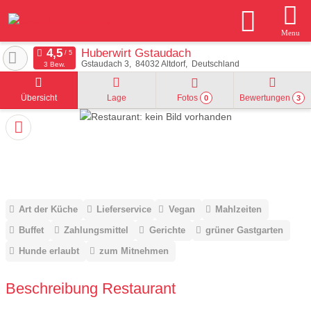
Menu
Huberwirt Gstaudach
Gstaudach 3
84032
Altdorf
Deutschland
3 Bew.
Übersicht
Lage
Fotos
Bewertungen
0
3
Art der Küche
Lieferservice
Vegan
Mahlzeiten
Buffet
Zahlungsmittel
Gerichte
grüner Gastgarten
Hunde erlaubt
zum Mitnehmen
Beschreibung Restaurant