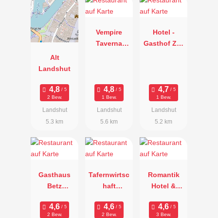
Vempire
Hotel -
Taverna
Gasthof Zur
Musica
Insel
Alt
Landshut
2 Bew.
1 Bew.
1 Bew.
Landshut
Landshut
Landshut
5.3 km
5.6 km
5.2 km
Gasthaus
Tafernwirtsc
Romantik
Betz
haft
Hotel &
Oberglaim
Schwaiger
Restaurant
Fürstenhof
2 Bew.
2 Bew.
3 Bew.