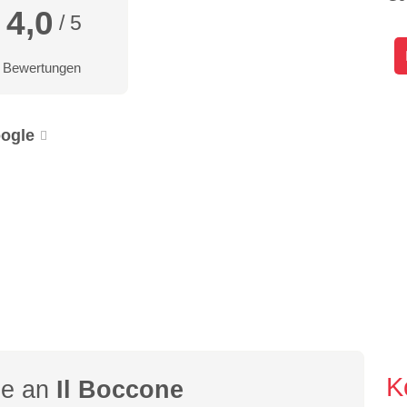
4,0
/ 5
 Bewertungen
ogle
K
ge an
Il Boccone