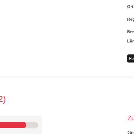
Ort
Re
Br
Lä
Ro
2
Z
Ge