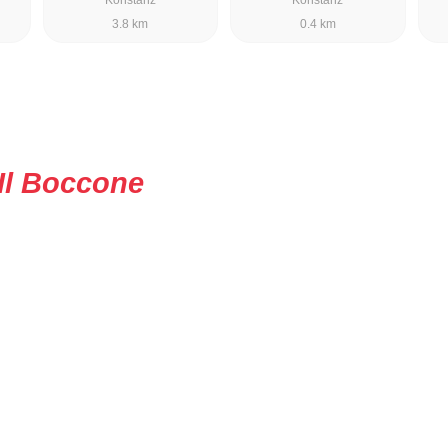
3.8 km
0.4 km
Il Boccone