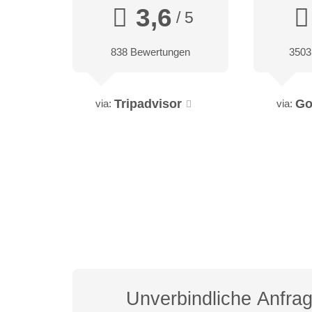
3,6
/ 5
838 Bewertungen
3503
Tripadvisor
Go
via:
via:
Unverbindliche Anfra