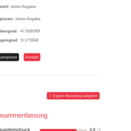
steil:
keine Angabe
gionen:
keine Angabe
eitengrad
:
47.658389
ngengrad
:
9.173568
utenplaner
Kontakt
Eigene Bewertung abgeben
usammenfassung
samteindruck
3,9