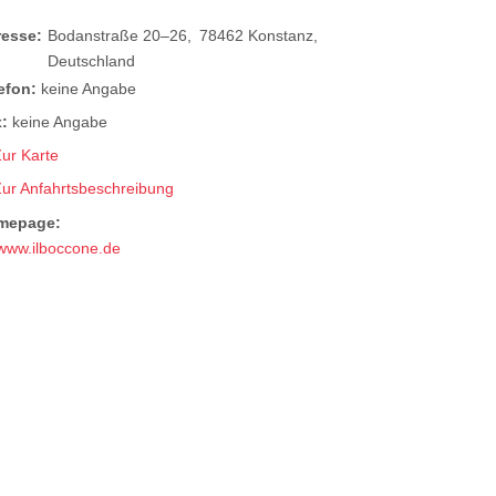
resse:
Bodanstraße 20–26
78462
Konstanz
Deutschland
efon:
keine Angabe
:
keine Angabe
ur Karte
Zur Anfahrtsbeschreibung
mepage:
www.ilboccone.de