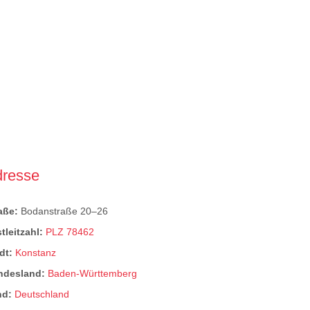
dresse
raße:
Bodanstraße 20–26
tleitzahl:
PLZ 78462
dt:
Konstanz
ndesland:
Baden-Württemberg
nd:
Deutschland