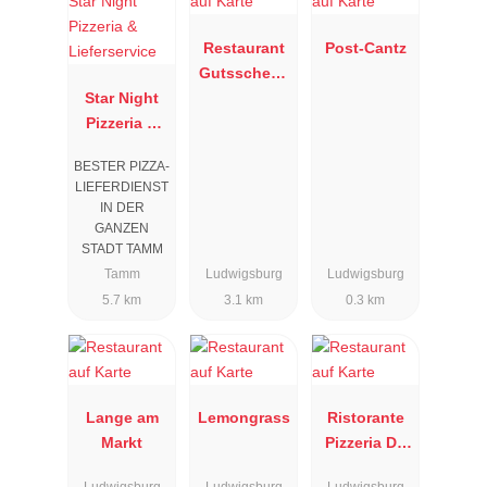
Restaurant
Post-Cantz
Gutsschenk
Star Night
e
Pizzeria &
Lieferservice
BESTER PIZZA-
LIEFERDIENST
IN DER
GANZEN
STADT TAMM
Tamm
Ludwigsburg
Ludwigsburg
5.7 km
3.1 km
0.3 km
Lange am
Lemongrass
Ristorante
Markt
Pizzeria Da
Sergio
Ludwigsburg
Ludwigsburg
Ludwigsburg