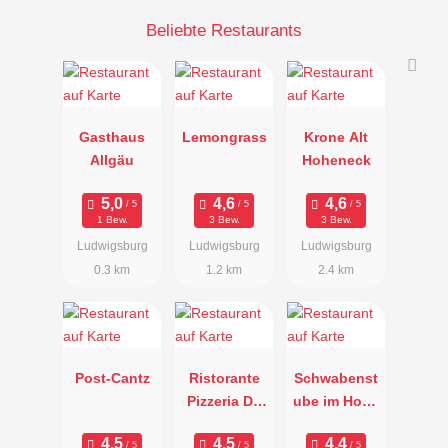
Beliebte Restaurants
Gasthaus
Lemongrass
Krone Alt
Allgäu
Hoheneck
1 Bew.
3 Bew.
3 Bew.
Ludwigsburg
Ludwigsburg
Ludwigsburg
0.3 km
1.2 km
2.4 km
Post-Cantz
Ristorante
Schwabenst
Pizzeria Da
ube im Hotel
Sergio
Adler
Asperg