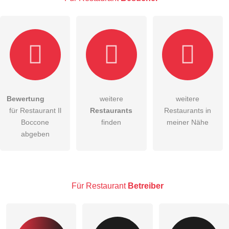
E-Mail-Adresse (wird nicht veröffentlicht)
Bewertung
weitere
weitere
Hiermit akzeptiere ich die
AGB
.
für Restaurant Il
Restaurants
Restaurants in
Boccone
finden
meiner Nähe
Die
Datenschutzerklärung
habe ich zur Kenntnis genommen.
abgeben
öffentliche Frage stellen
Abbrechen
Hinweis:
Bitte beachten Sie, öffentliche Fragen sind
für alle
Besucher sichtbar
.
Für Restaurant
Betreiber
Klicken Sie hier um eine
individuelle Frage
an den
Restaurant-Eintrag zu stellen
.