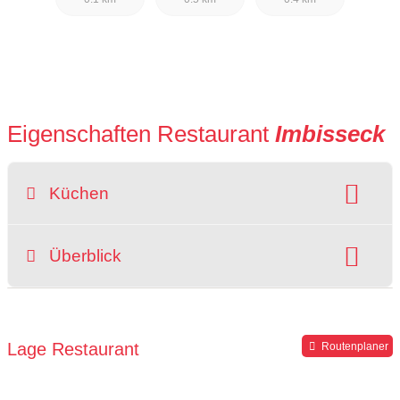
Eigenschaften Restaurant
Imbisseck
Küchen
Art der Küche:
kroatisch
österreichisch
Überblick
Gerichte:
Burger
Fast-Food
Gegrilltes
Lieferservice
zum Mitnehmen
Hausmannskost
Schnitzel
Lage Restaurant
Routenplaner
Mahlzeiten:
Brunch
Mittagessen
Abendessen
Catering
Buffet:
kein Buffet