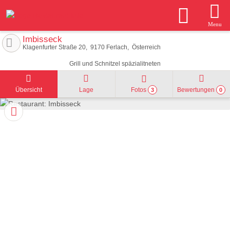
Menu
Imbisseck
Klagenfurter Straße 20
9170
Ferlach
Österreich
Grill und Schnitzel späzialitneten
Übersicht
Lage
Fotos
Bewertungen
3
0