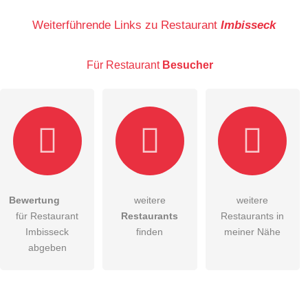
Name
Weiterführende Links zu Restaurant
Imbisseck
Für Restaurant
Besucher
E-Mail-Adresse (wird nicht veröffentlicht)
Bewertung
weitere
weitere
Hiermit akzeptiere ich die
AGB
.
für Restaurant
Restaurants
Restaurants in
Imbisseck
finden
meiner Nähe
Die
Datenschutzerklärung
habe ich zur Kenntnis genommen.
abgeben
öffentliche Frage stellen
Abbrechen
Hinweis:
Bitte beachten Sie, öffentliche Fragen sind
für alle