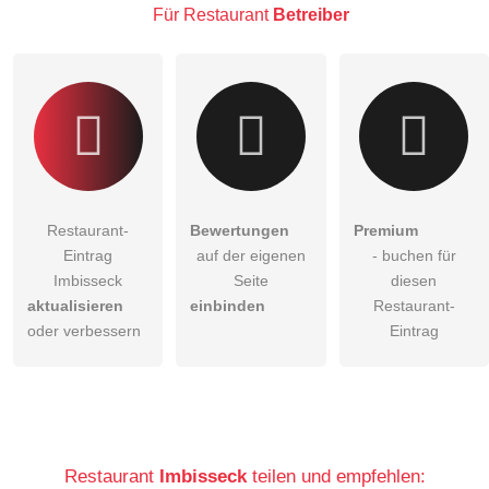
Besucher sichtbar
.
Für Restaurant
Betreiber
Klicken Sie hier um eine
individuelle Frage
an den
Restaurant-Eintrag zu stellen
.
Restaurant-
Bewertungen
Premium
Eintrag
auf der eigenen
- buchen für
Imbisseck
Seite
diesen
aktualisieren
einbinden
Restaurant-
oder verbessern
Eintrag
Restaurant
Imbisseck
teilen und empfehlen: