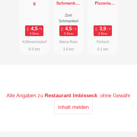
g
Schmankerl
Pizzeria
Restaurant -
Pinocchio
Zum
Pizzeria
Schmankerl
3 Bew.
3 Bew.
3 Bew.
Köttmannsdorf
Maria Rain
Ferlach
6.5 km
3.9 km
0.1 km
Alle Angaben zu
Restaurant Imbisseck
ohne Gewähr
Inhalt melden