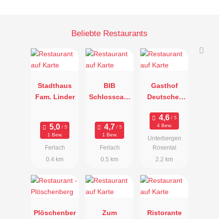
Beliebte Restaurants
Stadthaus
BIB
Gasthof
Fam. Linder
Schlosscafe
Deutscher
OG
Peter
4 Bew.
1 Bew.
1 Bew.
Unterbergen
Ferlach
Ferlach
Rosental
0.4 km
0.5 km
2.2 km
Plöschenber
Zum
Ristorante