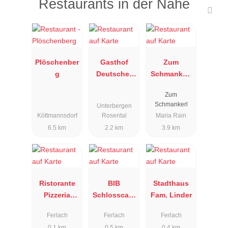
Restaurants in der Nähe
Plöschenber
Gasthof
Zum
g
Deutscher
Schmankerl
Peter
Restaurant -
Zum
Pizzeria
Schmankerl
Unterbergen
Köttmannsdorf
Rosental
Maria Rain
6.5 km
2.2 km
3.9 km
Ristorante
BIB
Stadthaus
Pizzeria
Schlosscafe
Fam. Linder
Pinocchio
OG
Ferlach
Ferlach
Ferlach
0.1 km
0.5 km
0.4 km