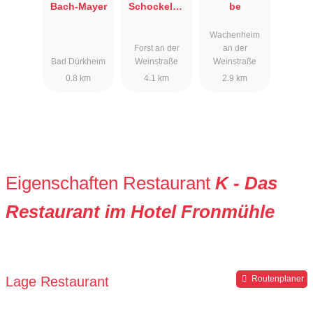
Bach-Mayer
Schockelga
be
ul
Wachenheim
Forst an der
an der
Bad Dürkheim
Weinstraße
Weinstraße
0.8 km
4.1 km
2.9 km
Eigenschaften Restaurant
K - Das
Restaurant im Hotel Fronmühle
Lage Restaurant
Routenplaner