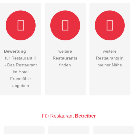
Hiermit akzeptiere ich die
AGB
.
Bewertung
weitere
weitere
für Restaurant K
Restaurants
Restaurants in
Die
Datenschutzerklärung
habe ich zur Kenntnis genommen.
- Das Restaurant
finden
meiner Nähe
öffentliche Frage stellen
im Hotel
Abbrechen
Fronmühle
Hinweis:
Bitte beachten Sie, öffentliche Fragen sind
für alle
abgeben
Besucher sichtbar
.
Klicken Sie hier um eine
individuelle Frage
an den
Restaurant-Eintrag zu stellen
.
Für Restaurant
Betreiber