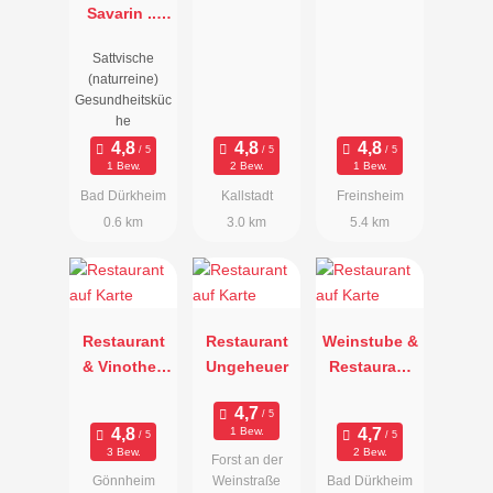
Savarin ...
die
Sattvische
Gesundheits
(naturreine)
küche
Gesundheitsküc
(offiziell
he
anerkannt &
zertifiziert)
1 Bew.
2 Bew.
1 Bew.
Bad Dürkheim
Kallstadt
Freinsheim
0.6 km
3.0 km
5.4 km
Restaurant
Restaurant
Weinstube &
& Vinothek
Ungeheuer
Restaurant
im Hofgut
Käsbüro
1 Bew.
3 Bew.
2 Bew.
Forst an der
Gönnheim
Weinstraße
Bad Dürkheim