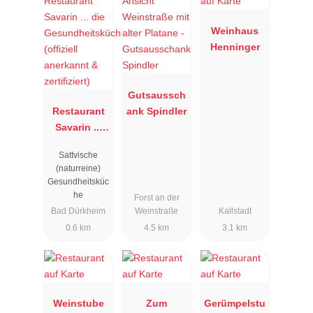
Weinhaus
Henninger
Gutsaussch
Restaurant
ank Spindler
Savarin ...
die
Sattvische
Gesundheits
(naturreine)
küche
Gesundheitsküc
(offiziell
he
Forst an der
anerkannt &
Bad Dürkheim
Weinstraße
Kallstadt
zertifiziert)
0.6 km
4.5 km
3.1 km
Weinstube
Zum
Gerümpelstu