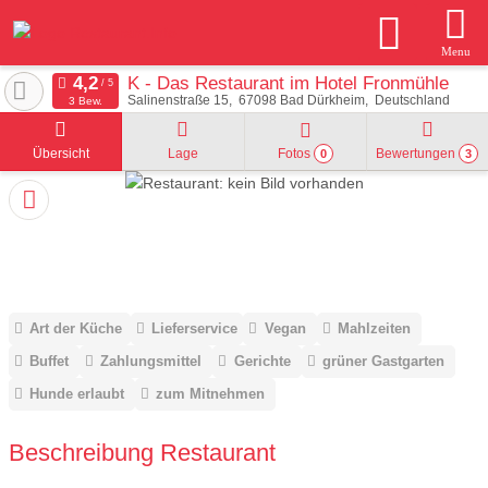
Menu
K - Das Restaurant im Hotel Fronmühle
Salinenstraße 15
67098
Bad Dürkheim
Deutschland
3 Bew.
Übersicht
Lage
Fotos
Bewertungen
0
3
Art der Küche
Lieferservice
Vegan
Mahlzeiten
Buffet
Zahlungsmittel
Gerichte
grüner Gastgarten
Hunde erlaubt
zum Mitnehmen
Beschreibung Restaurant