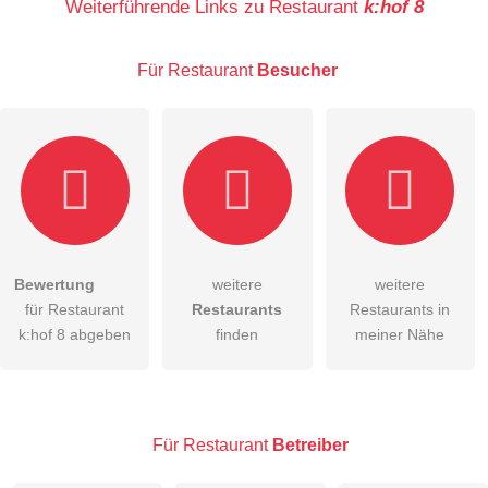
Weiterführende Links zu Restaurant
k:hof 8
Für Restaurant
Besucher
E-Mail-Adresse (wird nicht veröffentlicht)
Bewertung
weitere
weitere
Hiermit akzeptiere ich die
AGB
.
für Restaurant
Restaurants
Restaurants in
k:hof 8 abgeben
finden
meiner Nähe
Die
Datenschutzerklärung
habe ich zur Kenntnis genommen.
öffentliche Frage stellen
Abbrechen
Hinweis:
Bitte beachten Sie, öffentliche Fragen sind
für alle
Für Restaurant
Betreiber
Besucher sichtbar
.