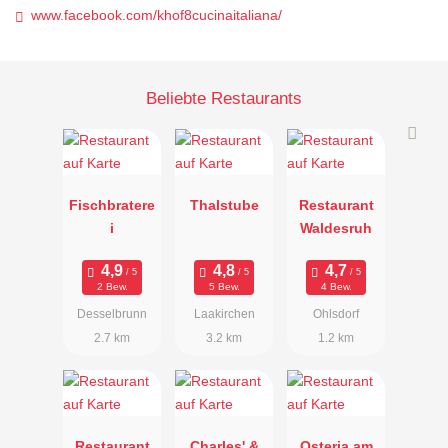
www.facebook.com/khof8cucinaitaliana/
Beliebte Restaurants
Fischbratere
Thalstube
Restaurant
i
Waldesruh
2 Bew.
5 Bew.
4 Bew.
Desselbrunn
Laakirchen
Ohlsdorf
2.7 km
3.2 km
1.2 km
Restaurant
Charles' &
Osteria am