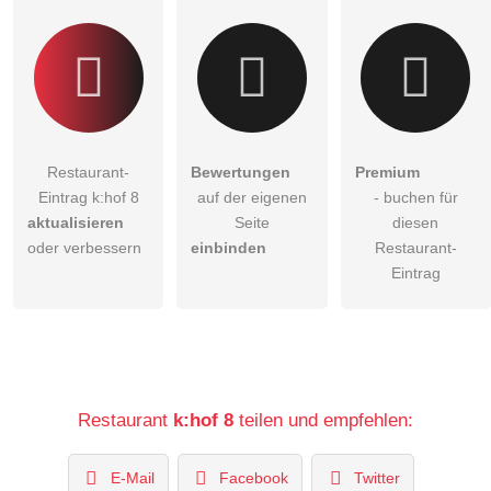
Klicken Sie hier um eine
individuelle Frage
an den
Restaurant-Eintrag zu stellen
.
Restaurant-
Bewertungen
Premium
Eintrag k:hof 8
auf der eigenen
- buchen für
aktualisieren
Seite
diesen
oder verbessern
einbinden
Restaurant-
Eintrag
Restaurant
k:hof 8
teilen und empfehlen:
E-Mail
Facebook
Twitter