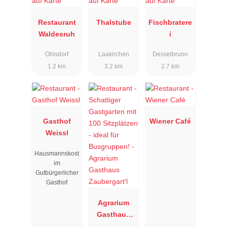
Restaurant
Thalstube
Fischbratere
Waldesruh
i
Ohlsdorf
Laakirchen
Desselbrunn
1.2 km
3.2 km
2.7 km
Gasthof
Wiener Café
Weissl
Hausmannskost
im
Gutbürgerlicher
Gasthof
Agrarium
Gasthaus
Zaubergart'l