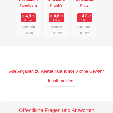
Tanglberg
Frank's
Platzl
3 Bew.
4 Bew.
3 Bew.
Vorchdorf
Atzbach
Gmunden
9.6 km
10.9 km
8.0 km
Alle Angaben zu
Restaurant k:hof 8
ohne Gewähr
Inhalt melden
Öffentliche Fragen und Antworten