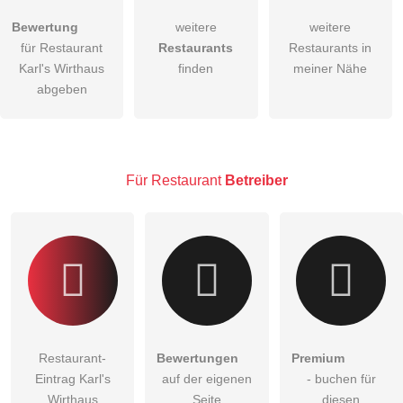
Bewertung
weitere
weitere
Hiermit akzeptiere ich die
AGB
.
für Restaurant
Restaurants
Restaurants in
Karl's Wirthaus
finden
meiner Nähe
Die
Datenschutzerklärung
habe ich zur Kenntnis genommen.
abgeben
öffentliche Frage stellen
Abbrechen
Hinweis:
Bitte beachten Sie, öffentliche Fragen sind
für alle
Besucher sichtbar
.
Für Restaurant
Betreiber
Klicken Sie hier um eine
individuelle Frage
an den
Restaurant-Eintrag zu stellen
.
Restaurant-
Bewertungen
Premium
Eintrag Karl's
auf der eigenen
- buchen für
Wirthaus
Seite
diesen