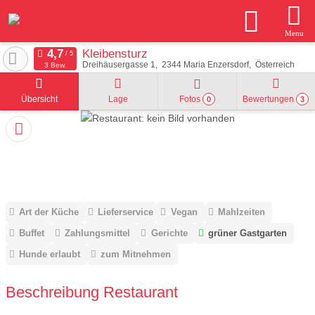
Menu
Kleibensturz
Dreihäusergasse 1
2344
Maria Enzersdorf
Österreich
3 Bew.
Übersicht
Lage
Fotos
Bewertungen
0
3
Art der Küche
Lieferservice
Vegan
Mahlzeiten
Buffet
Zahlungsmittel
Gerichte
grüner Gastgarten
Hunde erlaubt
zum Mitnehmen
Beschreibung Restaurant