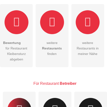
Bewertung
weitere
weitere
Hiermit akzeptiere ich die
AGB
.
für Restaurant
Restaurants
Restaurants in
Kleibensturz
finden
meiner Nähe
Die
Datenschutzerklärung
habe ich zur Kenntnis genommen.
abgeben
öffentliche Frage stellen
Abbrechen
Hinweis:
Bitte beachten Sie, öffentliche Fragen sind
für alle
Besucher sichtbar
.
Für Restaurant
Betreiber
Klicken Sie hier um eine
individuelle Frage
an den
Restaurant-Eintrag zu stellen
.