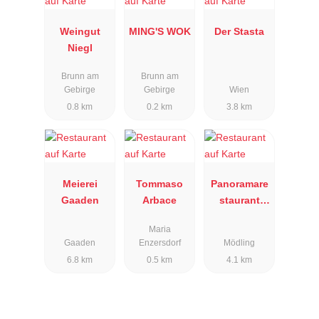
Weingut
MING'S WOK
Der Stasta
Niegl
Brunn am
Brunn am
Gebirge
Gebirge
Wien
0.8 km
0.2 km
3.8 km
Meierei
Tommaso
Panoramare
Gaaden
Arbace
staurant
Haus an der
Maria
Weinstraße
Gaaden
Enzersdorf
Mödling
6.8 km
0.5 km
4.1 km