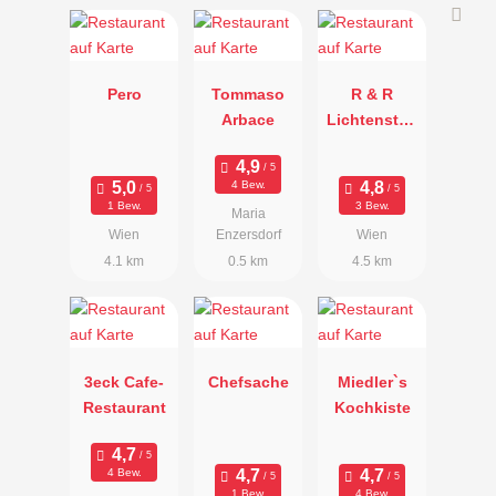
Pero
Tommaso
R & R
Arbace
Lichtenstög
er
4 Bew.
1 Bew.
3 Bew.
Maria
Wien
Enzersdorf
Wien
4.1 km
0.5 km
4.5 km
3eck Cafe-
Chefsache
Miedler`s
Restaurant
Kochkiste
4 Bew.
1 Bew.
4 Bew.