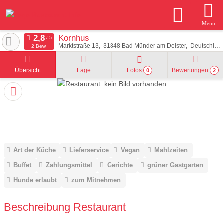
Menu
Kornhus
Marktstraße 13
31848
Bad Münder am Deister
Deutschland
2 Bew.
Übersicht
Lage
Fotos
Bewertungen
0
2
Art der Küche
Lieferservice
Vegan
Mahlzeiten
Buffet
Zahlungsmittel
Gerichte
grüner Gastgarten
Hunde erlaubt
zum Mitnehmen
Beschreibung Restaurant