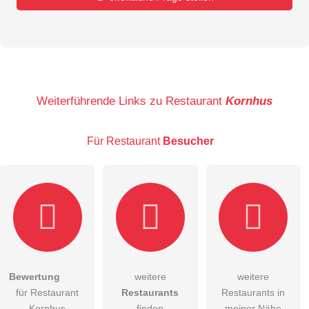
Vorname
Name
Weiterführende Links zu Restaurant
Kornhus
Für Restaurant
Besucher
E-Mail-Adresse (wird nicht veröffentlicht)
Bewertung
weitere
weitere
Hiermit akzeptiere ich die
AGB
.
für Restaurant
Restaurants
Restaurants in
Kornhus
finden
meiner Nähe