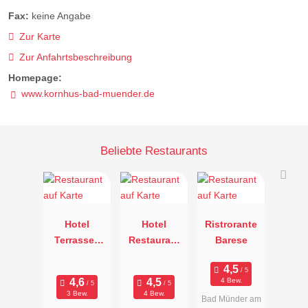
Fax:
keine Angabe
Zur Karte
Zur Anfahrtsbeschreibung
Homepage:
www.kornhus-bad-muender.de
Beliebte Restaurants
Hotel
Hotel
Ristrorante
Terrassen
Restaurant
Barese
Café am
Kastanienho
Kurpark
f
4 Bew.
3 Bew.
4 Bew.
Bad Münder am