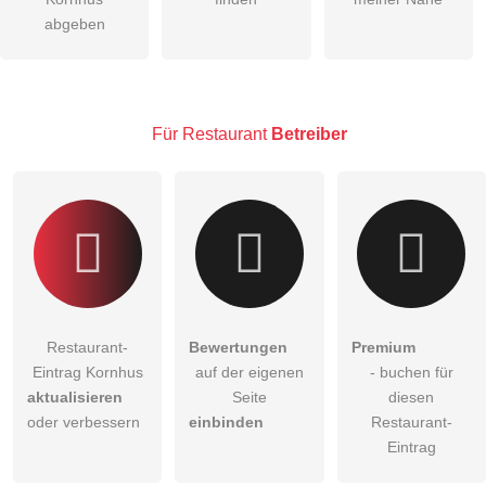
Die
Datenschutzerklärung
habe ich zur Kenntnis genommen.
abgeben
öffentliche Frage stellen
Abbrechen
Hinweis:
Bitte beachten Sie, öffentliche Fragen sind
für alle
Besucher sichtbar
.
Für Restaurant
Betreiber
Klicken Sie hier um eine
individuelle Frage
an den
Restaurant-Eintrag zu stellen
.
Restaurant-
Bewertungen
Premium
Eintrag Kornhus
auf der eigenen
- buchen für
aktualisieren
Seite
diesen
oder verbessern
einbinden
Restaurant-
Eintrag