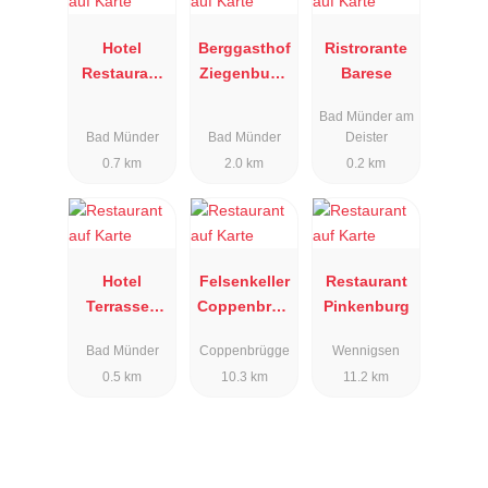
Hotel
Berggasthof
Ristrorante
Restaurant
Ziegenbuch
Barese
Kastanienho
e
Bad Münder am
f
Bad Münder
Bad Münder
Deister
0.7 km
2.0 km
0.2 km
Hotel
Felsenkeller
Restaurant
Terrassen
Coppenbrüg
Pinkenburg
Café am
ge
Bad Münder
Coppenbrügge
Wennigsen
Kurpark
0.5 km
10.3 km
11.2 km