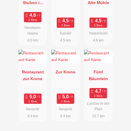
Stuben im
Alte Mühle
Hotel Krone
3 Bew.
3 Bew.
3 Bew.
Herxheim-
Hayna
Kandel
Hatzenbühl
0.0 km
4.5 km
4.8 km
Restaurant
Zur Krone
Fünf
zur Krone
Bäuerlein
2 Bew.
1 Bew.
1 Bew.
Landau in der
Neupotz
Neupotz
Pfalz
8.4 km
8.4 km
10.7 km