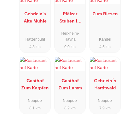
Gehrlein's
Pfälzer
Zum Riesen
Alte Mühle
Stuben im
Hotel Krone
Herxheim-
Hatzenbühl
Hayna
Kandel
4.8 km
0.0 km
4.5 km
Gasthof
Gasthof
Gehrlein´s
Zum Karpfen
Zum Lamm
Hardtwald
Neupotz
Neupotz
Neupotz
8.1 km
8.2 km
7.9 km