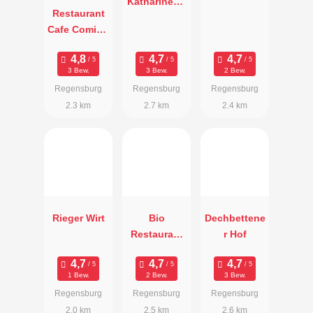
Katharinenh
Restaurant
of
Cafe Coming
Home
3 Bew.
3 Bew.
2 Bew.
Regensburg
Regensburg
Regensburg
2.3 km
2.7 km
2.4 km
Rieger Wirt
Bio
Dechbettene
Restaurant
r Hof
Gänsbauer
1 Bew.
2 Bew.
3 Bew.
Regensburg
Regensburg
Regensburg
2.0 km
2.5 km
2.6 km