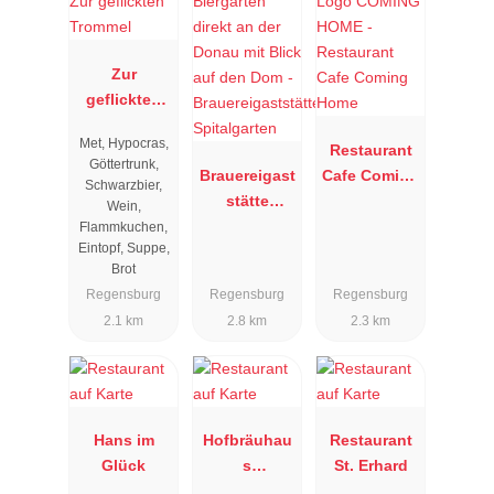
Zur
geflickten
Trommel
Met, Hypocras,
Restaurant
Göttertrunk,
Brauereigast
Cafe Coming
Schwarzbier,
stätte
Home
Wein,
Spitalgarten
Flammkuchen,
Eintopf, Suppe,
Brot
Regensburg
Regensburg
Regensburg
2.1 km
2.8 km
2.3 km
Hans im
Hofbräuhau
Restaurant
Glück
s
St. Erhard
Regensburg