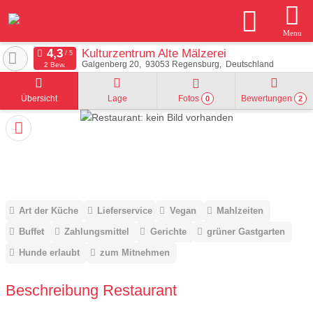
Menu
Kulturzentrum Alte Mälzerei
Galgenberg 20
93053
Regensburg
Deutschland
2 Bew.
Übersicht
Lage
Fotos
Bewertungen
0
2
Art der Küche
Lieferservice
Vegan
Mahlzeiten
Buffet
Zahlungsmittel
Gerichte
grüner Gastgarten
Hunde erlaubt
zum Mitnehmen
Beschreibung Restaurant