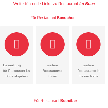
Name
Weiterführende Links zu Restaurant
La Boca
Für Restaurant
Besucher
E-Mail-Adresse (wird nicht veröffentlicht)
Bewertung
weitere
weitere
Hiermit akzeptiere ich die
AGB
.
für Restaurant La
Restaurants
Restaurants in
Boca abgeben
finden
meiner Nähe
Die
Datenschutzerklärung
habe ich zur Kenntnis genommen.
öffentliche Frage stellen
Abbrechen
Hinweis:
Bitte beachten Sie, öffentliche Fragen sind
für alle
Für Restaurant
Betreiber
Besucher sichtbar
.