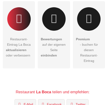
Klicken Sie hier um eine
individuelle Frage
an den
Restaurant-Eintrag zu stellen
.
Restaurant-
Bewertungen
Premium
Eintrag La Boca
auf der eigenen
- buchen für
aktualisieren
Seite
diesen
oder verbessern
einbinden
Restaurant-
Eintrag
Restaurant
La Boca
teilen und empfehlen:
E-Mail
Facebook
Twitter