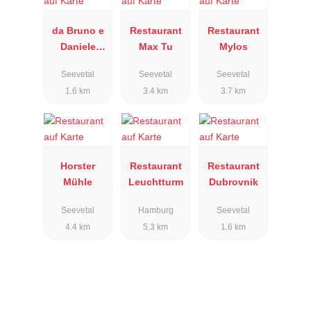
da Bruno e
Restaurant
Restaurant
Daniele
Max Tu
Mylos
Ristorante
Seevetal
Seevetal
Seevetal
italiano
1.6 km
3.4 km
3.7 km
Horster
Restaurant
Restaurant
Mühle
Leuchtturm
Dubrovnik
Seevetal
Hamburg
Seevetal
4.4 km
5.3 km
1.6 km