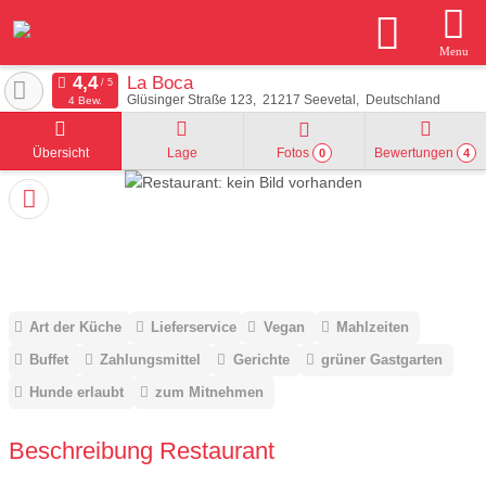
Menu
La Boca
Glüsinger Straße 123
21217
Seevetal
Deutschland
4 Bew.
Übersicht
Lage
Fotos
Bewertungen
0
4
Art der Küche
Lieferservice
Vegan
Mahlzeiten
Buffet
Zahlungsmittel
Gerichte
grüner Gastgarten
Hunde erlaubt
zum Mitnehmen
Beschreibung Restaurant