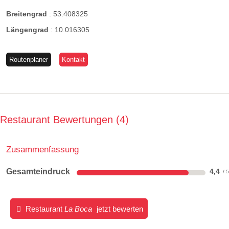
Breitengrad
:
53.408325
Längengrad
:
10.016305
Routenplaner
Kontakt
Restaurant Bewertungen
4
Zusammenfassung
Gesamteindruck
4,4
Restaurant
La Boca
jetzt bewerten