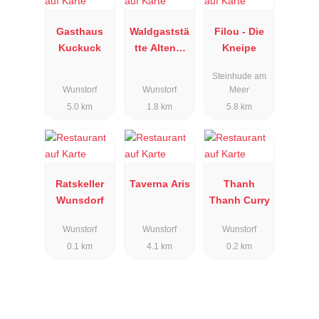
Gasthaus
Waldgaststä
Filou - Die
Kuckuck
tte Altens-
Kneipe
Ruh
Steinhude am
Wunstorf
Wunstorf
Meer
5.0 km
1.8 km
5.8 km
Ratskeller
Taverna Aris
Thanh
Wunsdorf
Thanh Curry
Wunstorf
Wunstorf
Wunstorf
0.1 km
4.1 km
0.2 km