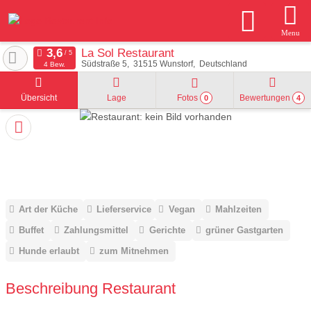
Menu
La Sol Restaurant
Südstraße 5
31515
Wunstorf
Deutschland
4 Bew.
Übersicht
Lage
Fotos
Bewertungen
0
4
Art der Küche
Lieferservice
Vegan
Mahlzeiten
Buffet
Zahlungsmittel
Gerichte
grüner Gastgarten
Hunde erlaubt
zum Mitnehmen
Beschreibung Restaurant