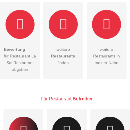
Bewertung
weitere
weitere
Hiermit akzeptiere ich die
AGB
.
für Restaurant La
Restaurants
Restaurants in
Sol Restaurant
finden
meiner Nähe
Die
Datenschutzerklärung
habe ich zur Kenntnis genommen.
abgeben
öffentliche Frage stellen
Abbrechen
Hinweis:
Bitte beachten Sie, öffentliche Fragen sind
für alle
Besucher sichtbar
.
Für Restaurant
Betreiber
Klicken Sie hier um eine
individuelle Frage
an den
Restaurant-Eintrag zu stellen
.