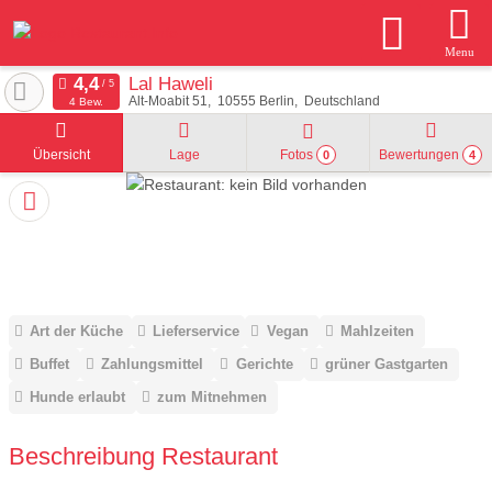
Menu
Lal Haweli
Alt-Moabit 51
10555
Berlin
Deutschland
4 Bew.
Übersicht
Lage
Fotos
Bewertungen
0
4
Art der Küche
Lieferservice
Vegan
Mahlzeiten
Buffet
Zahlungsmittel
Gerichte
grüner Gastgarten
Hunde erlaubt
zum Mitnehmen
Beschreibung Restaurant