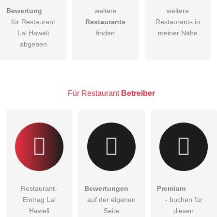
Bewertung
weitere
weitere
Hiermit akzeptiere ich die
AGB
.
für Restaurant
Restaurants
Restaurants in
Lal Haweli
finden
meiner Nähe
Die
Datenschutzerklärung
habe ich zur Kenntnis genommen.
abgeben
öffentliche Frage stellen
Abbrechen
Hinweis:
Bitte beachten Sie, öffentliche Fragen sind
für alle
Besucher sichtbar
.
Für Restaurant
Betreiber
Klicken Sie hier um eine
individuelle Frage
an den
Restaurant-Eintrag zu stellen
.
Restaurant-
Bewertungen
Premium
Eintrag Lal
auf der eigenen
- buchen für
Haweli
Seite
diesen