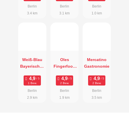
Berlin
Berlin
Berlin
3.4 km
3.1 km
1.0 km
Weiß-Blau
Oles
Mercatino
Bayerisches
Fingerfood
Gastronomie
Schmankerl
Fabrik
paradies
1 Bew.
2 Bew.
2 Bew.
Berlin
Berlin
Berlin
2.9 km
1.9 km
3.5 km