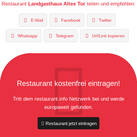
Restaurant
Landgasthaus Altes Tor
teilen und empfehlen:
E-Mail
Facebook
Twitter
Whatsapp
Telegram
Url/Link kopieren
Restaurant kostenfrei eintragen!
Tritt dem restaurant.info Netzwerk bei und werde
europaweit gefunden.
Restaurant jetzt eintragen