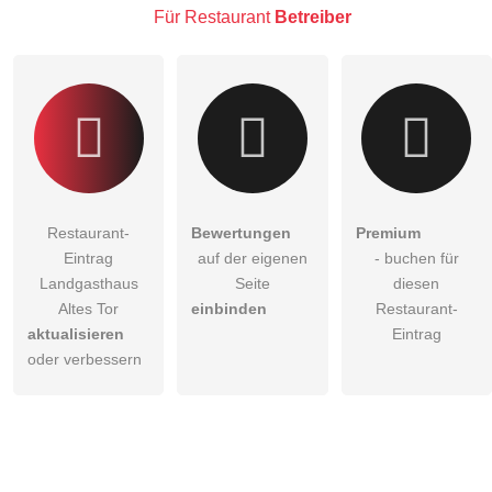
Restaurant-Eintrag zu stellen
.
Für Restaurant
Betreiber
Restaurant-
Bewertungen
Premium
Eintrag
auf der eigenen
- buchen für
Landgasthaus
Seite
diesen
Altes Tor
einbinden
Restaurant-
aktualisieren
Eintrag
oder verbessern