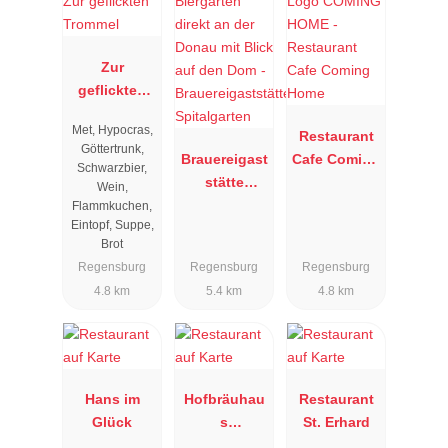
Zur
geflickten
Trommel
Met, Hypocras,
Restaurant
Göttertrunk,
Brauereigast
Cafe Coming
Schwarzbier,
stätte
Home
Wein,
Spitalgarten
Flammkuchen,
Eintopf, Suppe,
Brot
Regensburg
Regensburg
Regensburg
4.8 km
5.4 km
4.8 km
Hans im
Hofbräuhau
Restaurant
Glück
s
St. Erhard
Regensburg