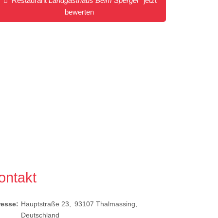
Restaurant
Landgasthaus Beim Sperger
jetzt
bewerten
ontakt
resse:
Hauptstraße 23
93107
Thalmassing
Deutschland