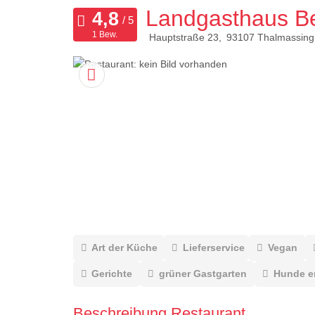
Landgasthaus B
1 Bew.
Hauptstraße 23
93107
Thalmassing
Art der Küche
Lieferservice
Vegan
Gerichte
grüner Gastgarten
Hunde e
Beschreibung Restaurant