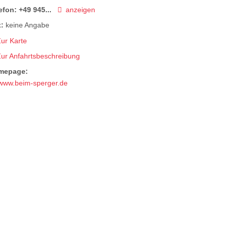
efon:
+49 945...
anzeigen
:
keine Angabe
ur Karte
Zur Anfahrtsbeschreibung
mepage:
www.beim-sperger.de