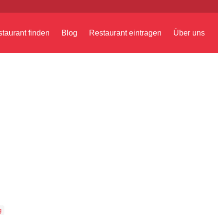
taurant finden
Blog
Restaurant eintragen
Über uns
g