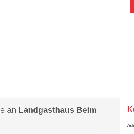
K
ge an
Landgasthaus Beim
Ad