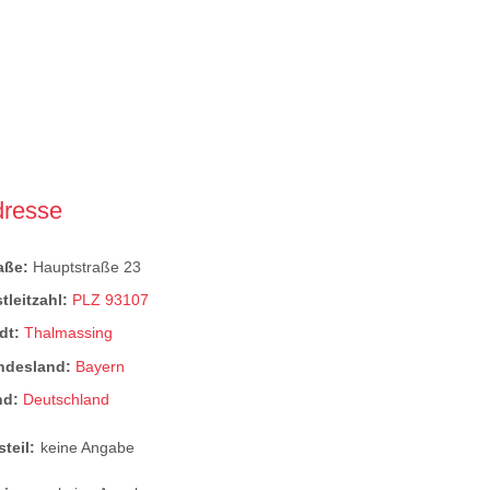
dresse
raße:
Hauptstraße 23
tleitzahl:
PLZ 93107
dt:
Thalmassing
ndesland:
Bayern
nd:
Deutschland
steil:
keine Angabe