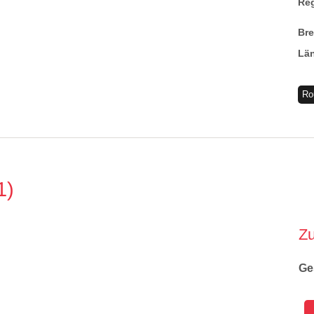
Re
Br
Lä
Ro
1
Z
Ge