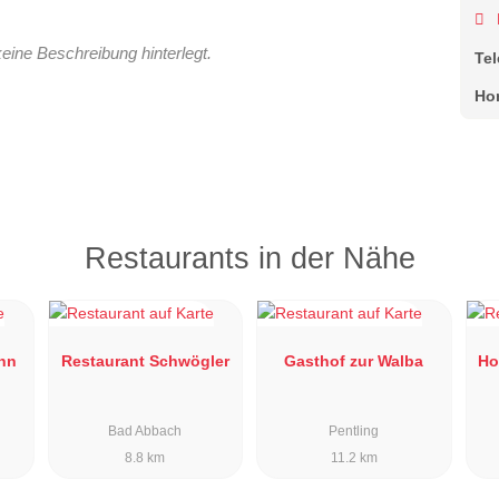
keine Beschreibung hinterlegt.
Te
Ho
Restaurants in der Nähe
nn
Restaurant Schwögler
Gasthof zur Walba
Ho
Bad Abbach
Pentling
8.8 km
11.2 km