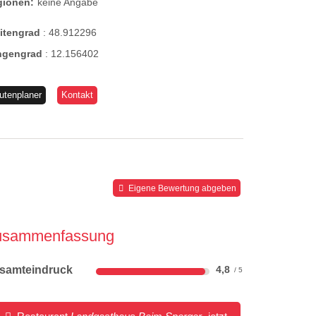
gionen:
keine Angabe
eitengrad
:
48.912296
ngengrad
:
12.156402
utenplaner
Kontakt
Eigene Bewertung abgeben
usammenfassung
samteindruck
4,8