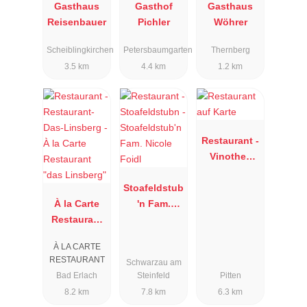
Gasthaus
Gasthof
Gasthaus
Reisenbauer
Pichler
Wöhrer
Scheiblingkirchen
Petersbaumgarten
Thernberg
3.5 km
4.4 km
1.2 km
Restaurant -
Vinothek
Unger
Stoafeldstub
À la Carte
'n Fam.
Restaurant
Nicole Foidl
"das
À LA CARTE
Linsberg"
RESTAURANT
Schwarzau am
Bad Erlach
Steinfeld
Pitten
8.2 km
7.8 km
6.3 km