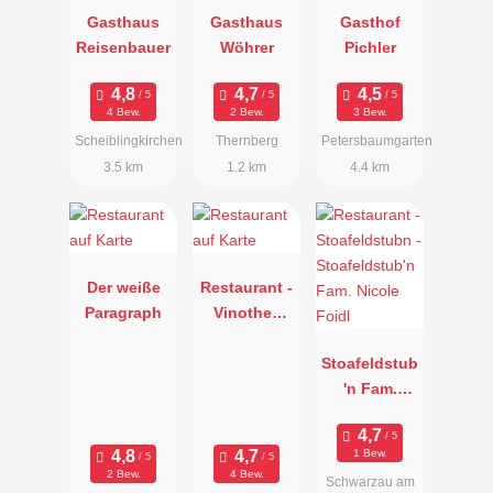
Gasthaus
Gasthaus
Gasthof
Reisenbauer
Wöhrer
Pichler
4 Bew.
2 Bew.
3 Bew.
Scheiblingkirchen
Thernberg
Petersbaumgarten
3.5 km
1.2 km
4.4 km
Der weiße
Restaurant -
Paragraph
Vinothek
Unger
Stoafeldstub
'n Fam.
Nicole Foidl
1 Bew.
2 Bew.
4 Bew.
Schwarzau am