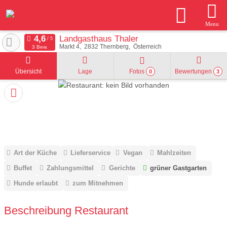
Menu
Landgasthaus Thaler
Markt 4
2832
Thernberg
Österreich
3 Bew.
Übersicht
Lage
Fotos
Bewertungen
0
3
Art der Küche
Lieferservice
Vegan
Mahlzeiten
Buffet
Zahlungsmittel
Gerichte
grüner Gastgarten
Hunde erlaubt
zum Mitnehmen
Beschreibung Restaurant