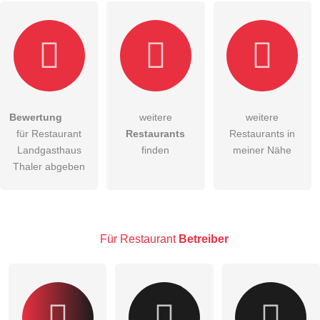
Bewertung
weitere
weitere
Hiermit akzeptiere ich die
AGB
.
für Restaurant
Restaurants
Restaurants in
Landgasthaus
finden
meiner Nähe
Die
Datenschutzerklärung
habe ich zur Kenntnis genommen.
Thaler abgeben
öffentliche Frage stellen
Abbrechen
Hinweis:
Bitte beachten Sie, öffentliche Fragen sind
für alle
Besucher sichtbar
.
Für Restaurant
Betreiber
Klicken Sie hier um eine
individuelle Frage
an den
Restaurant-Eintrag zu stellen
.