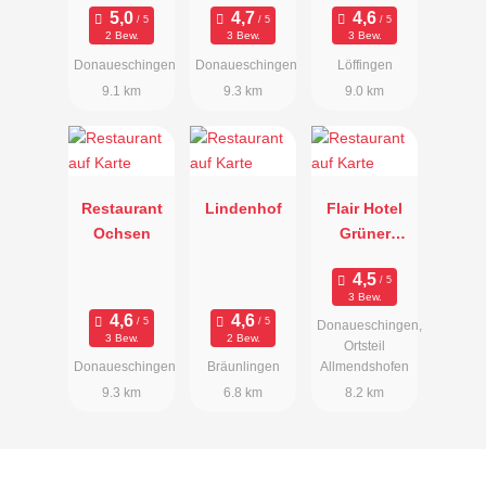
2 Bew.
3 Bew.
3 Bew.
Donaueschingen
Donaueschingen
Löffingen
9.1 km
9.3 km
9.0 km
Restaurant
Lindenhof
Flair Hotel
Ochsen
Grüner
Baum
3 Bew.
Donaueschingen,
3 Bew.
2 Bew.
Ortsteil
Donaueschingen
Bräunlingen
Allmendshofen
9.3 km
6.8 km
8.2 km