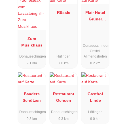
Rössle
Flair Hotel
Grüner
Baum
Zum
Musikhaus
Donaueschingen,
Ortsteil
Donaueschingen
Hüfingen
Allmendshofen
9.1 km
7.0 km
8.2 km
Baaders
Restaurant
Gasthof
Schützen
Ochsen
Linde
Donaueschingen
Donaueschingen
Löffingen
9.3 km
9.3 km
9.0 km