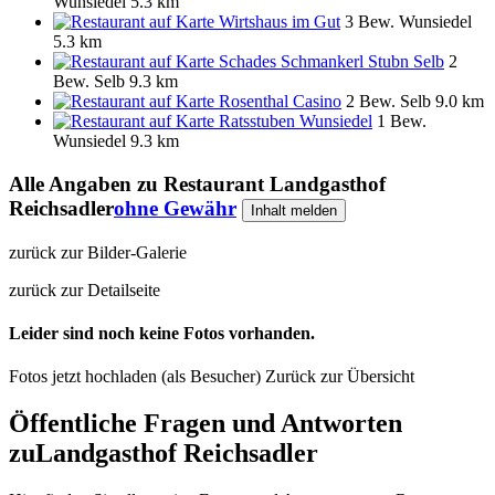
Wunsiedel
5.3 km
Wirtshaus im Gut
3 Bew.
Wunsiedel
5.3 km
Schades Schmankerl Stubn Selb
2
Bew.
Selb
9.3 km
Rosenthal Casino
2 Bew.
Selb
9.0 km
Ratsstuben Wunsiedel
1 Bew.
Wunsiedel
9.3 km
Alle Angaben zu
Restaurant Landgasthof
Reichsadler
ohne Gewähr
Inhalt melden
zurück zur Bilder-Galerie
zurück zur Detailseite
Leider sind noch keine Fotos vorhanden.
Fotos jetzt hochladen (als Besucher)
Zurück zur Übersicht
Öffentliche Fragen und Antworten
zu
Landgasthof Reichsadler