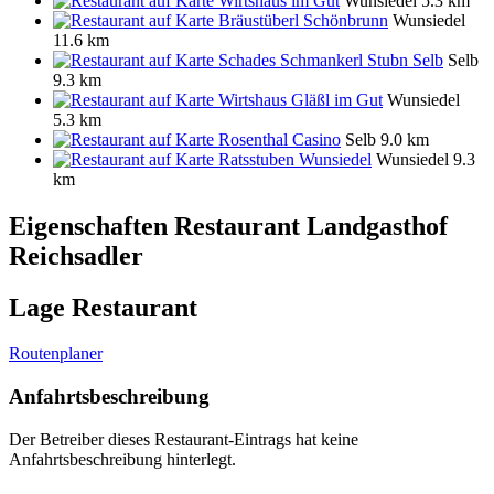
Wirtshaus im Gut
Wunsiedel
5.3 km
Bräustüberl Schönbrunn
Wunsiedel
11.6 km
Schades Schmankerl Stubn Selb
Selb
9.3 km
Wirtshaus Gläßl im Gut
Wunsiedel
5.3 km
Rosenthal Casino
Selb
9.0 km
Ratsstuben Wunsiedel
Wunsiedel
9.3
km
Eigenschaften Restaurant
Landgasthof
Reichsadler
Lage Restaurant
Routenplaner
Anfahrtsbeschreibung
Der Betreiber dieses Restaurant-Eintrags hat keine
Anfahrtsbeschreibung hinterlegt.