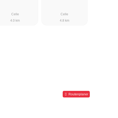
Celle
Celle
4.0 km
4.8 km
Routenplaner