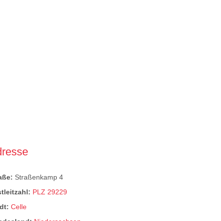
dresse
raße:
Straßenkamp 4
tleitzahl:
PLZ 29229
dt:
Celle