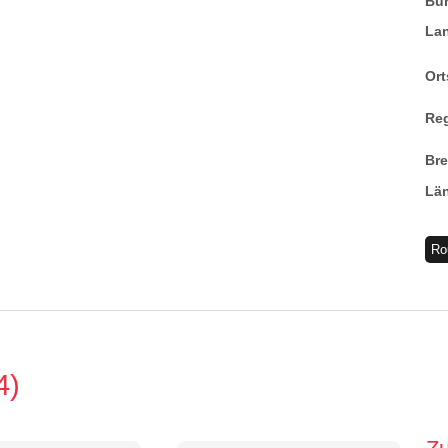
Bu
La
Ort
Re
Br
Lä
Ro
4