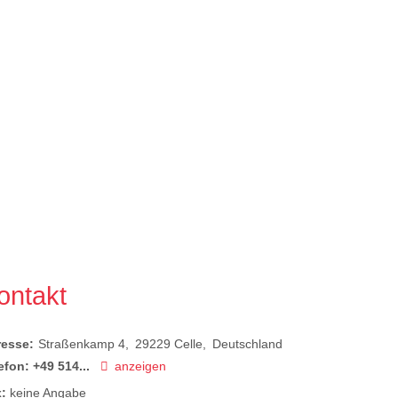
ontakt
resse:
Straßenkamp 4
29229
Celle
Deutschland
efon:
+49 514...
anzeigen
:
keine Angabe