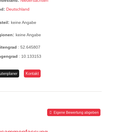
ndesland:
Niedersachsen
nd:
Deutschland
steil:
keine Angabe
gionen:
keine Angabe
eitengrad
:
52.645807
ngengrad
:
10.133153
utenplaner
Kontakt
Eigene Bewertung abgeben