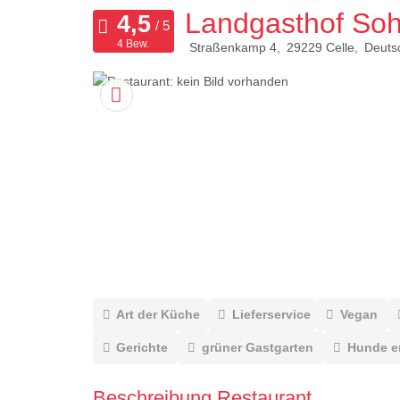
Landgasthof So
4 Bew.
Straßenkamp 4
29229
Celle
Deuts
Art der Küche
Lieferservice
Vegan
Gerichte
grüner Gastgarten
Hunde e
Beschreibung Restaurant