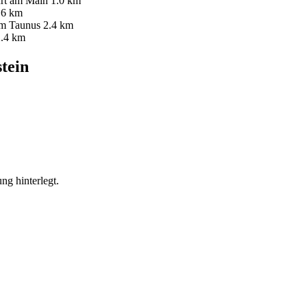
rt am Main
1.0 km
.6 km
im Taunus
2.4 km
2.4 km
tein
ng hinterlegt.