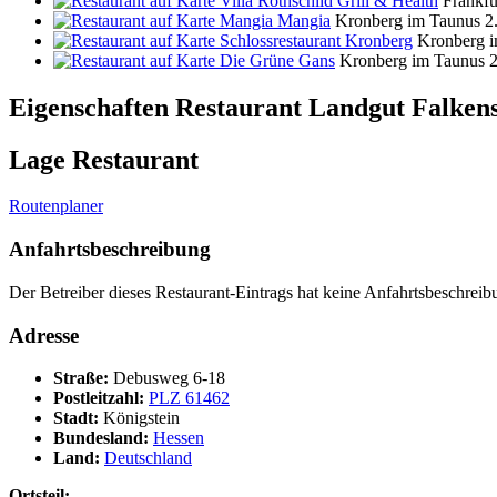
Villa Rothschild Grill & Health
Frankfu
Mangia Mangia
Kronberg im Taunus
2
Schlossrestaurant Kronberg
Kronberg 
Die Grüne Gans
Kronberg im Taunus
Eigenschaften Restaurant
Landgut Falkens
Lage Restaurant
Routenplaner
Anfahrtsbeschreibung
Der Betreiber dieses Restaurant-Eintrags hat keine Anfahrtsbeschreibu
Adresse
Straße:
Debusweg 6-18
Postleitzahl:
PLZ 61462
Stadt:
Königstein
Bundesland:
Hessen
Land:
Deutschland
Ortsteil: