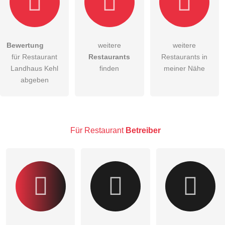
Bewertung
weitere
weitere
Hiermit akzeptiere ich die
AGB
.
für Restaurant
Restaurants
Restaurants in
Landhaus Kehl
finden
meiner Nähe
Die
Datenschutzerklärung
habe ich zur Kenntnis genommen.
abgeben
öffentliche Frage stellen
Abbrechen
Hinweis:
Bitte beachten Sie, öffentliche Fragen sind
für alle
Besucher sichtbar
.
Für Restaurant
Betreiber
Klicken Sie hier um eine
individuelle Frage
an den
Restaurant-Eintrag zu stellen
.