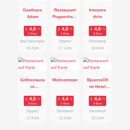
Gasthaus
Restaurant
krenzers
Adam
Puppenhaus
rhön
am Brunnen
2 Bew.
3 Bew.
3 Bew.
Bad Salzungen
Dipperz
Ehrenberg
23.4 km
17.1 km
10.8 km
Grillrestaura
Wohnzimmer
BjoernsOX
nt
im Hotel
Kneshecke
Saxenhof
3 Bew.
2 Bew.
3 Bew.
Dipperz
Dermbach
Dermbach
17.8 km
13.3 km
13.3 km