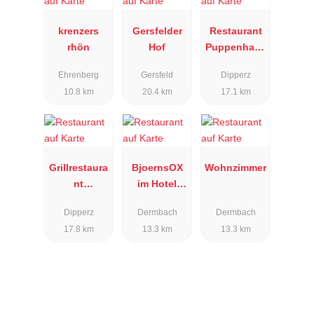
krenzers
Gersfelder
Restaurant
rhön
Hof
Puppenhaus
am Brunnen
Ehrenberg
Gersfeld
Dipperz
10.8 km
20.4 km
17.1 km
Grillrestaura
BjoernsOX
Wohnzimmer
nt
im Hotel
Kneshecke
Saxenhof
Dipperz
Dermbach
Dermbach
17.8 km
13.3 km
13.3 km