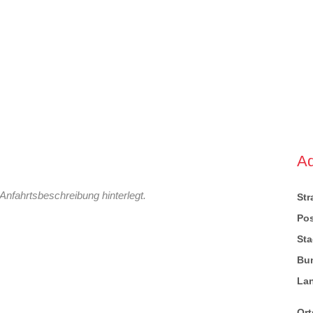
A
Anfahrtsbeschreibung hinterlegt.
St
Pos
Sta
Bu
La
Ort