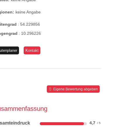
gionen:
keine Angabe
eitengrad
:
54.229856
ngengrad
:
10.296226
utenplaner
Kontakt
Eigene Bewertung abgeben
usammenfassung
samteindruck
4,7