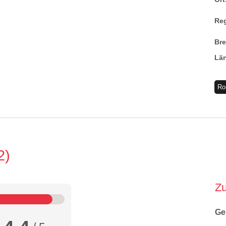
Re
Br
Lä
Ro
2
Z
Ge