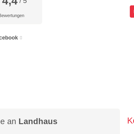
4,4
/ 5
Bewertungen
cebook
K
ge an
Landhaus