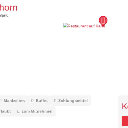
horn
hland
Mahlzeiten
Buffet
Zahlungsmittel
K
rlaubt
zum Mitnehmen