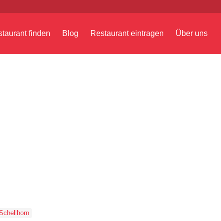
taurant finden
Blog
Restaurant eintragen
Über uns
Schellhorn