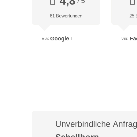
4,8
/ 5
61 Bewertungen
25 
Google
Fa
via:
via:
Unverbindliche Anfra