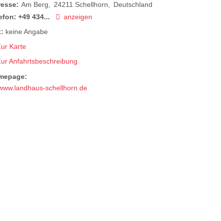
resse:
Am Berg
24211
Schellhorn
Deutschland
efon:
+49 434...
anzeigen
:
keine Angabe
ur Karte
Zur Anfahrtsbeschreibung
mepage:
www.landhaus-schellhorn.de