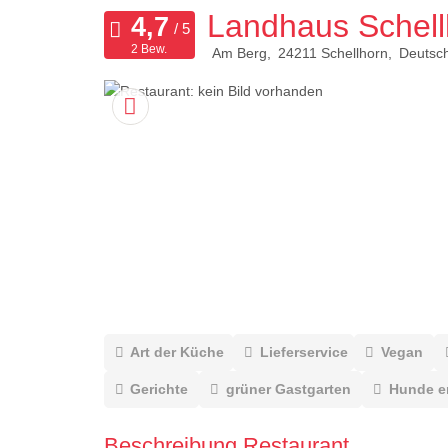
Landhaus Schell
2 Bew.
Am Berg
24211
Schellhorn
Deutsc
Art der Küche
Lieferservice
Vegan
Gerichte
grüner Gastgarten
Hunde e
Beschreibung Restaurant