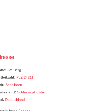
dresse
raße:
Am Berg
tleitzahl:
PLZ 24211
dt:
Schellhorn
ndesland:
Schleswig-Holstein
nd:
Deutschland
steil:
keine Angabe