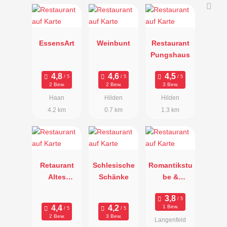
EssensArt
Weinbunt
Restaurant
Pungshaus
2 Bew.
2 Bew.
3 Bew.
Haan
Hilden
Hilden
4.2 km
0.7 km
1.3 km
Retaurant
Schlesische
Romantikstu
Altes
Schänke
be &
Fischerhaus
Bergische
Lounge
1 Bew.
2 Bew.
3 Bew.
Langenfeld