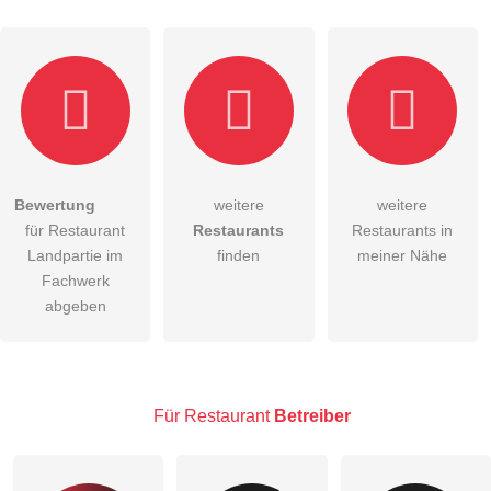
Hiermit akzeptiere ich die
AGB
.
Bewertung
weitere
weitere
für Restaurant
Restaurants
Restaurants in
Die
Datenschutzerklärung
habe ich zur Kenntnis genommen.
Landpartie im
finden
meiner Nähe
öffentliche Frage stellen
Fachwerk
Abbrechen
abgeben
Hinweis:
Bitte beachten Sie, öffentliche Fragen sind
für alle
Besucher sichtbar
.
Klicken Sie hier um eine
individuelle Frage
an den
Restaurant-Eintrag zu stellen
.
Für Restaurant
Betreiber