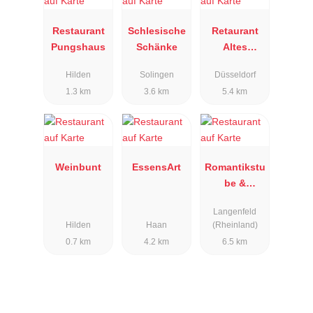
Restaurant
Schlesische
Retaurant
Pungshaus
Schänke
Altes
Fischerhaus
Hilden
Solingen
Düsseldorf
1.3 km
3.6 km
5.4 km
Weinbunt
EssensArt
Romantikstu
be &
Bergische
Langenfeld
Lounge
Hilden
Haan
(Rheinland)
0.7 km
4.2 km
6.5 km