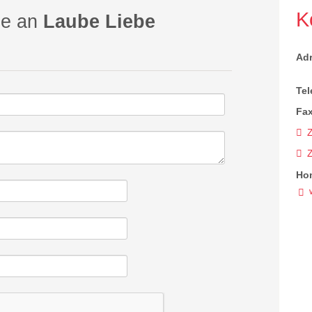
K
ge an
Laube Liebe
Ad
Tel
Fax
Z
Ho