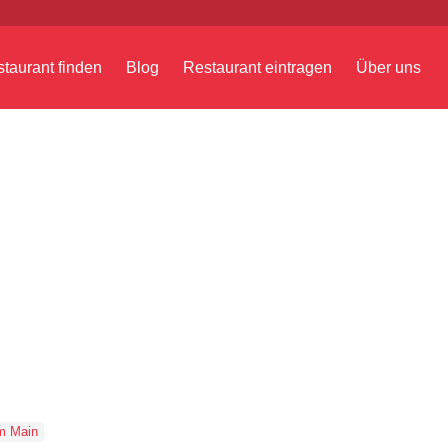
taurant finden
Blog
Restaurant eintragen
Über uns
am Main