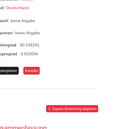
nd:
Deutschland
steil:
keine Angabe
gionen:
keine Angabe
eitengrad
:
50.108291
ngengrad
:
8.633084
utenplaner
Kontakt
Eigene Bewertung abgeben
usammenfassung