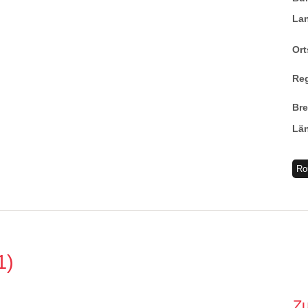
La
Ort
Re
Br
Lä
Ro
1
Z