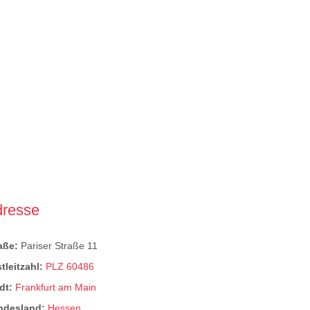
dresse
raße:
Pariser Straße 11
tleitzahl:
PLZ 60486
dt:
Frankfurt am Main
ndesland:
Hessen