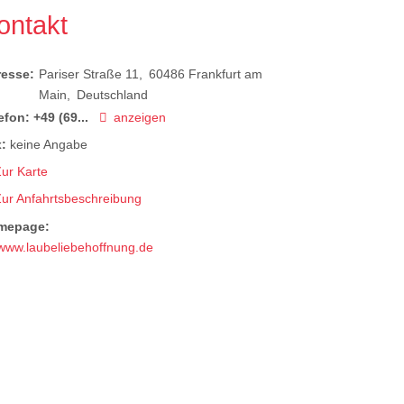
ontakt
resse:
Pariser Straße 11
60486
Frankfurt am
Main
Deutschland
efon:
+49 (69...
anzeigen
:
keine Angabe
ur Karte
Zur Anfahrtsbeschreibung
mepage:
www.laubeliebehoffnung.de