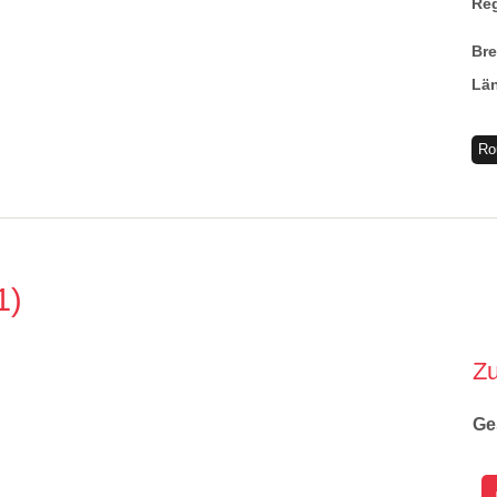
Re
Br
Lä
Ro
1
Z
Ge