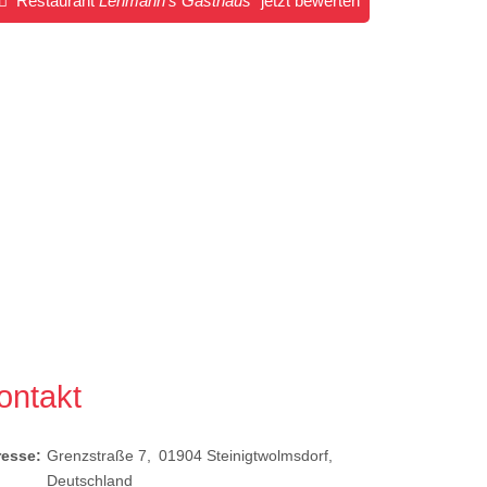
Restaurant
Lehmann's Gasthaus
jetzt bewerten
ontakt
resse:
Grenzstraße 7
01904
Steinigtwolmsdorf
Deutschland