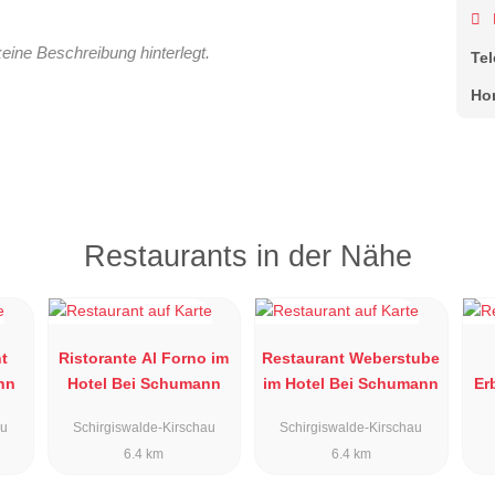
keine Beschreibung hinterlegt.
Te
Ho
Restaurants in der Nähe
t
Ristorante Al Forno im
Restaurant Weberstube
nn
Hotel Bei Schumann
im Hotel Bei Schumann
Er
au
Schirgiswalde-Kirschau
Schirgiswalde-Kirschau
6.4 km
6.4 km