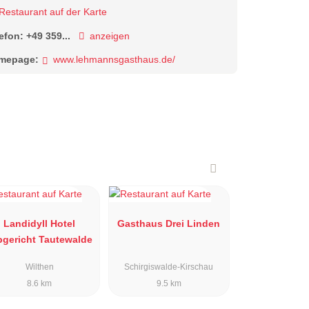
Restaurant auf der Karte
lefon:
+49 359...
anzeigen
mepage:
www.lehmannsgasthaus.de/
Landidyll Hotel
Gasthaus Drei Linden
bgericht Tautewalde
Wilthen
Schirgiswalde-Kirschau
8.6 km
9.5 km