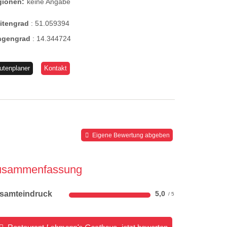
gionen:
keine Angabe
eitengrad
:
51.059394
ngengrad
:
14.344724
utenplaner
Kontakt
Eigene Bewertung abgeben
usammenfassung
samteindruck
5,0