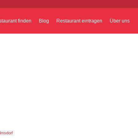
taurant finden
Blog
Restaurant eintragen
Über uns
lmsdorf