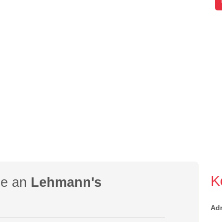
K
ge an
Lehmann's
Ad