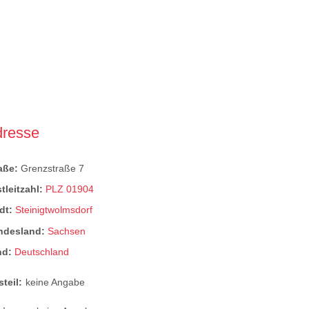
dresse
raße:
Grenzstraße 7
tleitzahl:
PLZ 01904
dt:
Steinigtwolmsdorf
ndesland:
Sachsen
nd:
Deutschland
steil:
keine Angabe