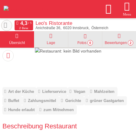
Menu
Leo's Ristorante
Anichstraße 36
6020
Innsbruck
Österreich
2 Bew.
Übersicht
Lage
Fotos
Bewertungen
0
2
Art der Küche
Lieferservice
Vegan
Mahlzeiten
Buffet
Zahlungsmittel
Gerichte
grüner Gastgarten
Hunde erlaubt
zum Mitnehmen
Beschreibung Restaurant