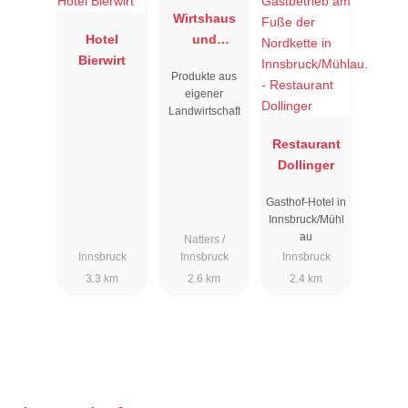
Wirtshaus
Hotel
und
Bierwirt
Restaurant
Produkte aus
Nattererbod
eigener
en
Landwirtschaft
Restaurant
Dollinger
Gasthof-Hotel in
Innsbruck/Mühl
au
Natters /
Innsbruck
Innsbruck
Innsbruck
3.3 km
2.6 km
2.4 km