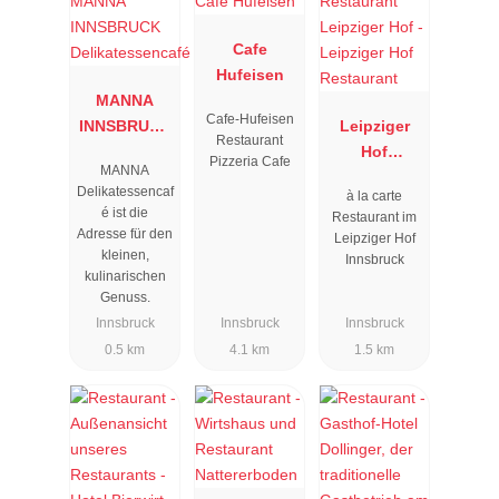
Cafe
Hufeisen
MANNA
Cafe-Hufeisen
INNSBRUCK
Leipziger
Restaurant
Delikatessen
Hof
Pizzeria Cafe
MANNA
café
Restaurant
Delikatessencaf
à la carte
é ist die
Restaurant im
Adresse für den
Leipziger Hof
kleinen,
Innsbruck
kulinarischen
Genuss.
Innsbruck
Innsbruck
Innsbruck
0.5 km
4.1 km
1.5 km