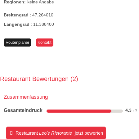
Regionen:
keine Angabe
Breitengrad
:
47.264010
Längengrad
:
11.388400
Routenplaner
Kontakt
Restaurant Bewertungen
2
Zusammenfassung
Gesamteindruck
4,3
Restaurant
Leo's Ristorante
jetzt bewerten