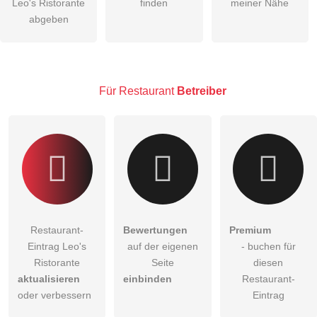
Leo's Ristorante
finden
meiner Nähe
Die
Datenschutzerklärung
habe ich zur Kenntnis genommen.
abgeben
öffentliche Frage stellen
Abbrechen
Hinweis:
Bitte beachten Sie, öffentliche Fragen sind
für alle
Besucher sichtbar
.
Für Restaurant
Betreiber
Klicken Sie hier um eine
individuelle Frage
an den
Restaurant-Eintrag zu stellen
.
Restaurant-
Bewertungen
Premium
Eintrag Leo's
auf der eigenen
- buchen für
Ristorante
Seite
diesen
aktualisieren
einbinden
Restaurant-
oder verbessern
Eintrag