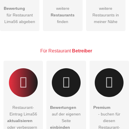
Bewertung
weitere
weitere
Hiermit akzeptiere ich die
AGB
.
für Restaurant
Restaurants
Restaurants in
Lima56 abgeben
finden
meiner Nähe
Die
Datenschutzerklärung
habe ich zur Kenntnis genommen.
öffentliche Frage stellen
Abbrechen
Hinweis:
Bitte beachten Sie, öffentliche Fragen sind
für alle
Für Restaurant
Betreiber
Besucher sichtbar
.
Klicken Sie hier um eine
individuelle Frage
an den
Restaurant-Eintrag zu stellen
.
Restaurant-
Bewertungen
Premium
Eintrag Lima56
auf der eigenen
- buchen für
aktualisieren
Seite
diesen
oder verbessern
einbinden
Restaurant-