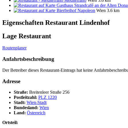
Mediterrano
Wien
3.6 km
Gasthaus Strandcafé an der Alten Don
Bierfreihof Napoleon
Wien
3.6 km
Eigenschaften Restaurant
Lindenhof
Lage Restaurant
Routenplaner
Anfahrtsbeschreibung
Der Betreiber dieses Restaurant-Eintrags hat keine Anfahrtsbeschreibu
Adresse
Straße:
Breitenleer Straße 256
Postleitzahl:
PLZ 1220
Stadt:
Wien-Stadt
Bundesland:
Wien
Land:
Österreich
Ortsteil: