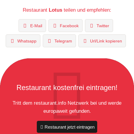
Restaurant
Lotus
teilen und empfehlen:
E-Mail
Facebook
Twitter
Whatsapp
Telegram
Url/Link kopieren
Restaurant kostenfrei eintragen!
Tritt dem restaurant.info Netzwerk bei und werde
europaweit gefunden.
Restaurant jetzt eintragen