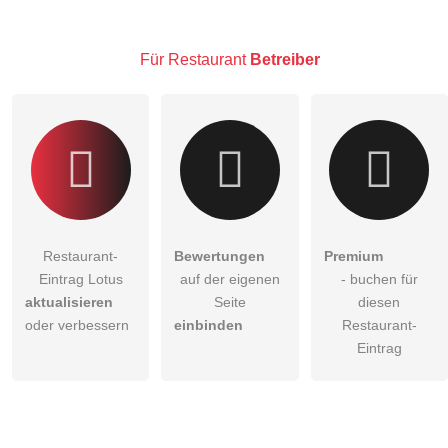
öffentliche Frage stellen
Abbrechen
Hinweis:
Bitte beachten Sie, öffentliche Fragen sind
für alle
Für Restaurant
Betreiber
Besucher sichtbar
.
Klicken Sie hier um eine
individuelle Frage
an den
Restaurant-Eintrag zu stellen
.
Restaurant-
Bewertungen
Premium
Eintrag Lotus
auf der eigenen
- buchen für
aktualisieren
Seite
diesen
oder verbessern
einbinden
Restaurant-
Eintrag