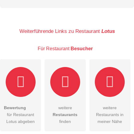
Vorname
Name
Weiterführende Links zu Restaurant
Lotus
Für Restaurant
Besucher
E-Mail-Adresse (wird nicht veröffentlicht)
Bewertung
weitere
weitere
Hiermit akzeptiere ich die
AGB
.
für Restaurant
Restaurants
Restaurants in
Lotus abgeben
finden
meiner Nähe
Die
Datenschutzerklärung
habe ich zur Kenntnis genommen.