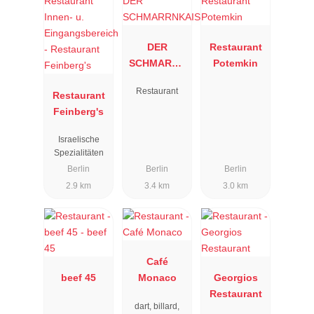
DER
Restaurant
SCHMARRN
Potemkin
KAISER
Restaurant
Restaurant
Feinberg's
Israelische
Spezialitäten
Berlin
Berlin
Berlin
2.9 km
3.4 km
3.0 km
Café
beef 45
Monaco
Georgios
Restaurant
dart, billard,