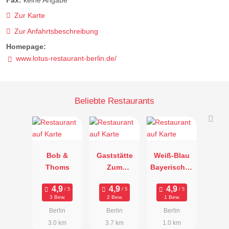
Fax:
keine Angabe
Zur Karte
Zur Anfahrtsbeschreibung
Homepage:
www.lotus-restaurant-berlin.de/
Beliebte Restaurants
Bob &
Gaststätte
Weiß-Blau
Thoms
Zum
Bayerisches
Stammtisch
Schmankerl
paradies
3 Bew.
2 Bew.
1 Bew.
Berlin
Berlin
Berlin
3.0 km
3.7 km
1.0 km