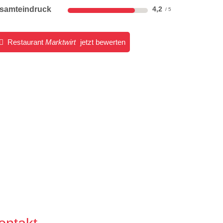
samteindruck
4,2
Restaurant
Marktwirt
jetzt bewerten