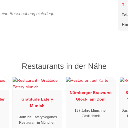
keine Beschreibung hinterlegt.
Te
Ho
Restaurants in der Nähe
Nürnberger Bratwurst
S
ler
Gratitude Eatery
Glöckl am Dom
Munich
127 Jahre Münchner
Das 
Gastlichkeit
Gratitude Eatery veganes
Restaurant in München