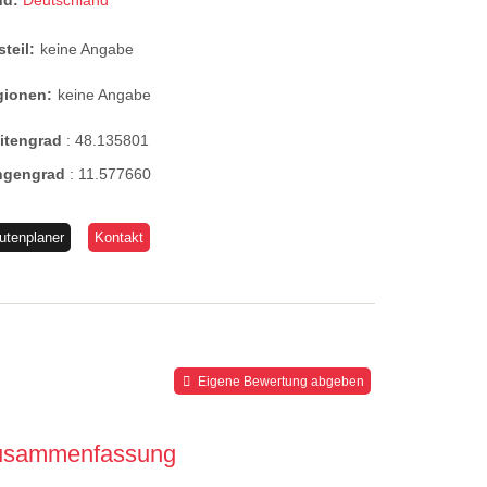
nd:
Deutschland
steil:
keine Angabe
gionen:
keine Angabe
eitengrad
:
48.135801
ngengrad
:
11.577660
utenplaner
Kontakt
Eigene Bewertung abgeben
usammenfassung