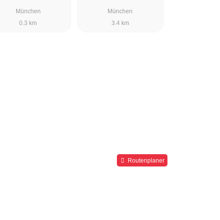
München
München
0.3 km
3.4 km
Routenplaner