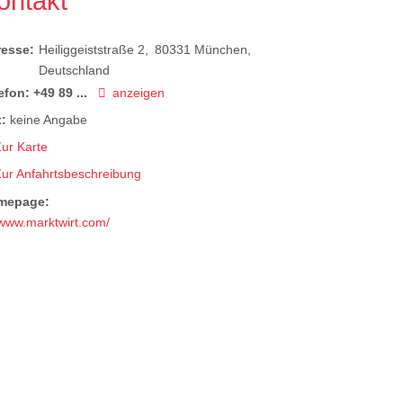
ontakt
resse:
Heiliggeiststraße 2
80331
München
Deutschland
efon:
+49 89 ...
anzeigen
:
keine Angabe
ur Karte
Zur Anfahrtsbeschreibung
mepage:
www.marktwirt.com/