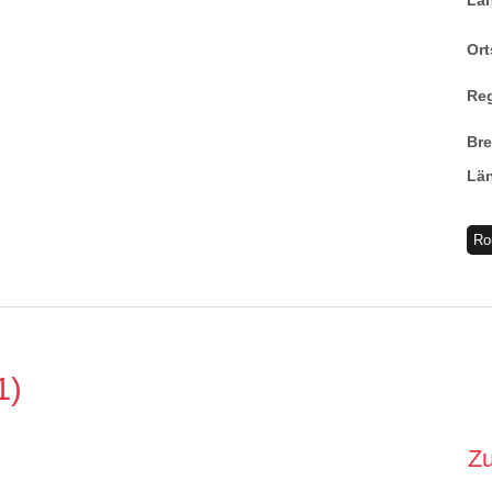
La
Ort
Re
Br
Lä
Ro
1
Z