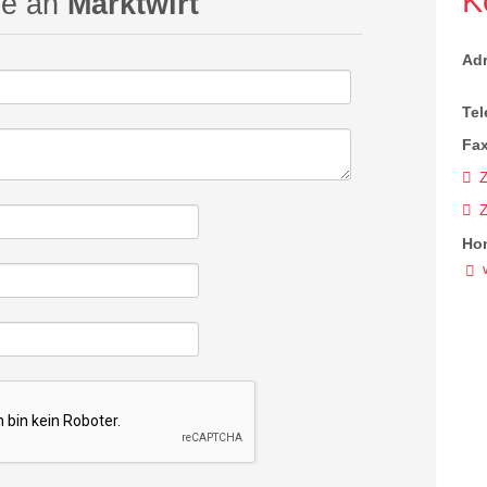
K
ge an
Marktwirt
Ad
Tel
Fax
Z
Ho