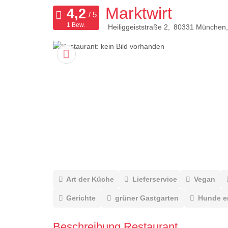
Marktwirt
1 Bew.
Heiliggeiststraße 2
80331
München
Art der Küche
Lieferservice
Vegan
Gerichte
grüner Gastgarten
Hunde e
Beschreibung Restaurant