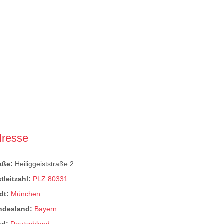
dresse
raße:
Heiliggeiststraße 2
tleitzahl:
PLZ 80331
dt:
München
ndesland:
Bayern