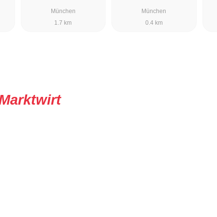
München
München
1.7 km
0.4 km
Marktwirt