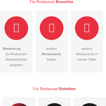
Für Restaurant
Besucher
E-Mail-Adresse (wird nicht veröffentlicht)
Bewertung
weitere
weitere
Hiermit akzeptiere ich die
AGB
.
für Restaurant
Restaurants
Restaurants in
Martinschlössl
finden
meiner Nähe
Die
Datenschutzerklärung
habe ich zur Kenntnis genommen.
abgeben
öffentliche Frage stellen
Abbrechen
Hinweis:
Bitte beachten Sie, öffentliche Fragen sind
für alle
Besucher sichtbar
.
Für Restaurant
Betreiber
Klicken Sie hier um eine
individuelle Frage
an den
Restaurant-Eintrag zu stellen
.