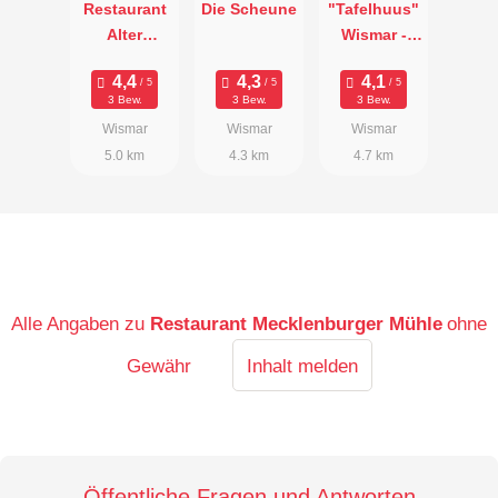
Restaurant
Die Scheune
"Tafelhuus"
Alter
Wismar -
Schwede
Das
Restaurant
3 Bew.
3 Bew.
3 Bew.
Wismar
Wismar
Wismar
5.0 km
4.3 km
4.7 km
Alle Angaben zu
Restaurant Mecklenburger Mühle
ohne
Gewähr
Inhalt melden
Öffentliche Fragen und Antworten