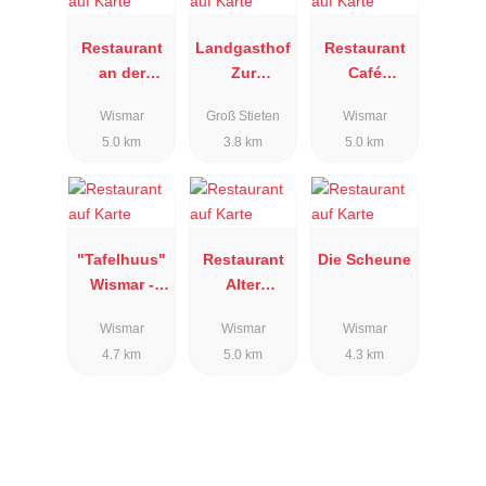
Restaurant
Landgasthof
Restaurant
an der
Zur
Café
Wasserkunst
Bratkartoffel
Schwedenw
Wismar
Groß Stieten
Wismar
ache
5.0 km
3.8 km
5.0 km
"Tafelhuus"
Restaurant
Die Scheune
Wismar -
Alter
Das
Schwede
Wismar
Wismar
Wismar
Restaurant
4.7 km
5.0 km
4.3 km