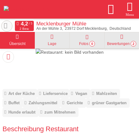
Menu
Mecklenburger Mühle
An der Mühle 3
23972
Dorf Mecklenburg
Deutschland
2 Bew.
Übersicht
Lage
Fotos
Bewertungen
0
2
Art der Küche
Lieferservice
Vegan
Mahlzeiten
Buffet
Zahlungsmittel
Gerichte
grüner Gastgarten
Hunde erlaubt
zum Mitnehmen
Beschreibung Restaurant