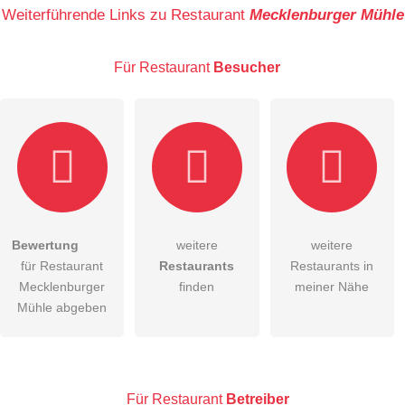
Name
Weiterführende Links zu Restaurant
Mecklenburger Mühle
Für Restaurant
Besucher
E-Mail-Adresse (wird nicht veröffentlicht)
Bewertung
weitere
weitere
Hiermit akzeptiere ich die
AGB
.
für Restaurant
Restaurants
Restaurants in
Mecklenburger
finden
meiner Nähe
Die
Datenschutzerklärung
habe ich zur Kenntnis genommen.
Mühle abgeben
öffentliche Frage stellen
Abbrechen
Hinweis:
Bitte beachten Sie, öffentliche Fragen sind
für alle
Besucher sichtbar
.
Für Restaurant
Betreiber