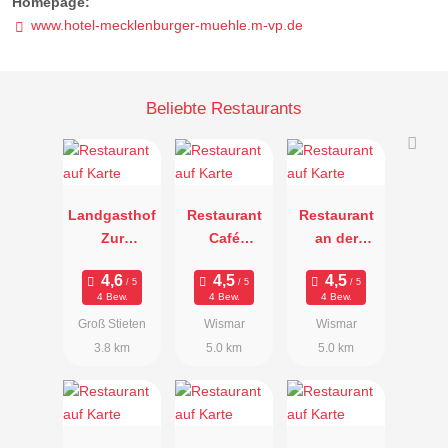
Homepage:
www.hotel-mecklenburger-muehle.m-vp.de
Beliebte Restaurants
Landgasthof
Restaurant
Restaurant
Zur
Café
an der
Bratkartoffel
Schwedenw
Wasserkunst
ache
4 Bew.
4 Bew.
4 Bew.
Groß Stieten
Wismar
Wismar
3.8 km
5.0 km
5.0 km