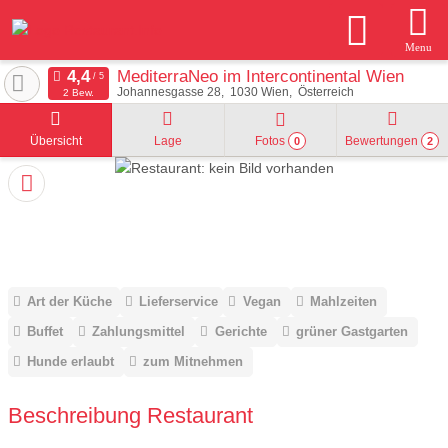
Menu
MediterraNeo im Intercontinental Wien
Johannesgasse 28
1030
Wien
Österreich
2 Bew.
Übersicht
Lage
Fotos
Bewertungen
0
2
Art der Küche
Lieferservice
Vegan
Mahlzeiten
Buffet
Zahlungsmittel
Gerichte
grüner Gastgarten
Hunde erlaubt
zum Mitnehmen
Beschreibung Restaurant