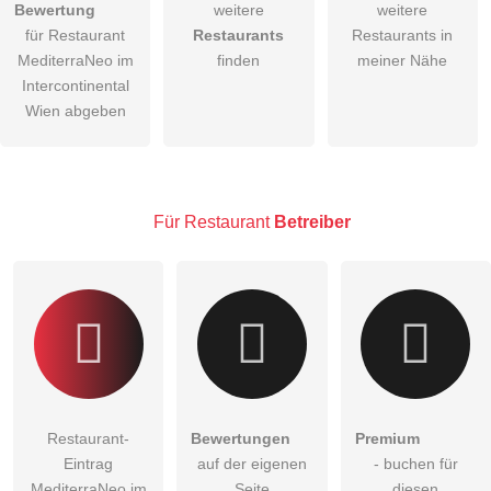
Bewertung
weitere
weitere
für Restaurant
Restaurants
Restaurants in
Die
Datenschutzerklärung
habe ich zur Kenntnis genommen.
MediterraNeo im
finden
meiner Nähe
öffentliche Frage stellen
Intercontinental
Abbrechen
Wien abgeben
Hinweis:
Bitte beachten Sie, öffentliche Fragen sind
für alle
Besucher sichtbar
.
Klicken Sie hier um eine
individuelle Frage
an den
Restaurant-Eintrag zu stellen
.
Für Restaurant
Betreiber
Restaurant-
Bewertungen
Premium
Eintrag
auf der eigenen
- buchen für
MediterraNeo im
Seite
diesen