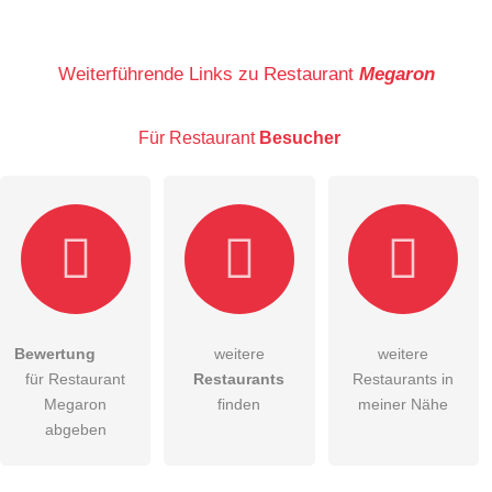
Name
Weiterführende Links zu Restaurant
Megaron
Für Restaurant
Besucher
E-Mail-Adresse (wird nicht veröffentlicht)
Bewertung
weitere
weitere
Hiermit akzeptiere ich die
AGB
.
für Restaurant
Restaurants
Restaurants in
Megaron
finden
meiner Nähe
Die
Datenschutzerklärung
habe ich zur Kenntnis genommen.
abgeben
öffentliche Frage stellen
Abbrechen