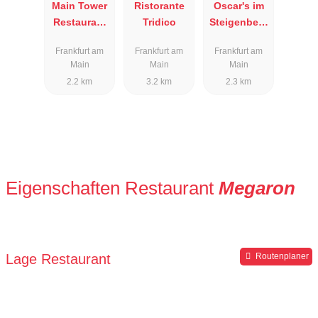
Main Tower
Ristorante
Oscar's im
Restaurant
Tridico
Steigenberg
& Lounge
er Hotel
Frankfurt am
Frankfurt am
Frankfurt am
Main
Main
Main
2.2 km
3.2 km
2.3 km
Eigenschaften Restaurant
Megaron
Lage Restaurant
Routenplaner