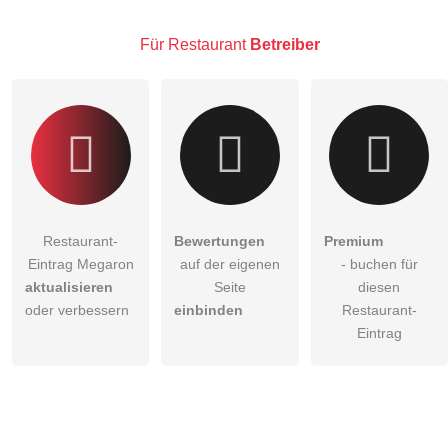
Hinweis:
Bitte beachten Sie, öffentliche Fragen sind
für alle
Besucher sichtbar
.
Für Restaurant
Betreiber
Klicken Sie hier um eine
individuelle Frage
an den
Restaurant-Eintrag zu stellen
.
Restaurant-
Bewertungen
Premium
Eintrag Megaron
auf der eigenen
- buchen für
aktualisieren
Seite
diesen
oder verbessern
einbinden
Restaurant-
Eintrag