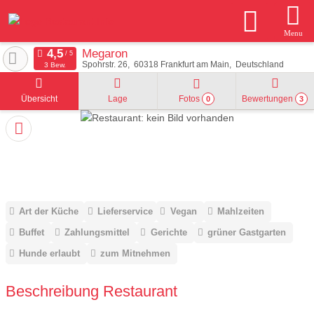
Menu
Megaron
Spohrstr. 26
60318
Frankfurt am Main
Deutschland
3 Bew.
Übersicht
Lage
Fotos
Bewertungen
0
3
Art der Küche
Lieferservice
Vegan
Mahlzeiten
Buffet
Zahlungsmittel
Gerichte
grüner Gastgarten
Hunde erlaubt
zum Mitnehmen
Beschreibung Restaurant