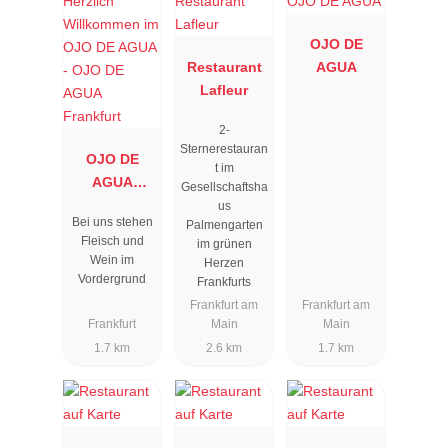
OJO DE
Restaurant
AGUA
Lafleur
2-
Sternerestauran
OJO DE
t im
AGUA
Gesellschaftsha
Frankfurt
us
Bei uns stehen
Palmengarten
Fleisch und
im grünen
Wein im
Herzen
Vordergrund
Frankfurts
Frankfurt am
Frankfurt am
Frankfurt
Main
Main
1.7 km
2.6 km
1.7 km