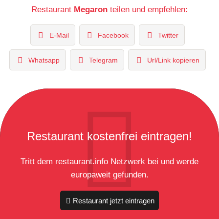
Restaurant
Megaron
teilen und empfehlen:
E-Mail
Facebook
Twitter
Whatsapp
Telegram
Url/Link kopieren
Restaurant kostenfrei eintragen!
Tritt dem restaurant.info Netzwerk bei und werde
europaweit gefunden.
Restaurant jetzt eintragen