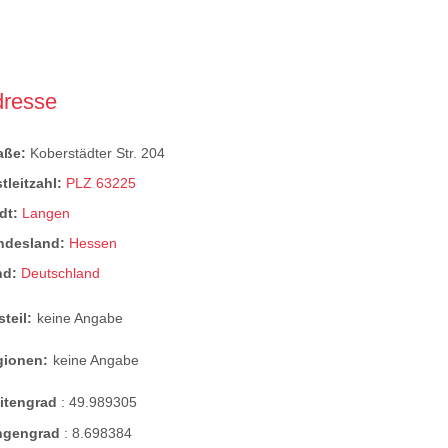
dresse
raße:
Koberstädter Str. 204
tleitzahl:
PLZ 63225
dt:
Langen
ndesland:
Hessen
nd:
Deutschland
steil:
keine Angabe
gionen:
keine Angabe
eitengrad
:
49.989305
ngengrad
:
8.698384