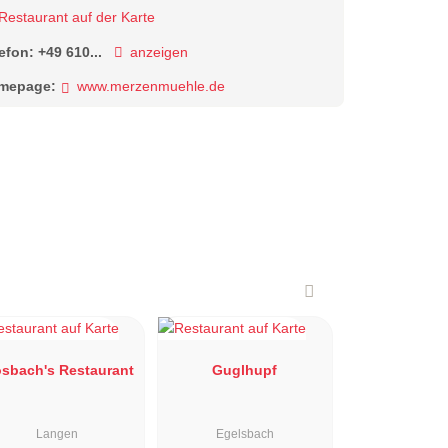
Restaurant auf der Karte
lefon:
+49 610...
anzeigen
mepage:
www.merzenmuehle.de
sbach's Restaurant
Guglhupf
Langen
Egelsbach