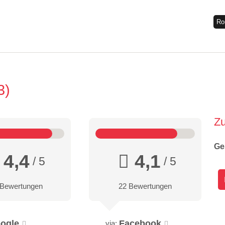
Ro
3
Z
Ge
4,4
4,1
/ 5
/ 5
 Bewertungen
22 Bewertungen
ogle
Facebook
via: