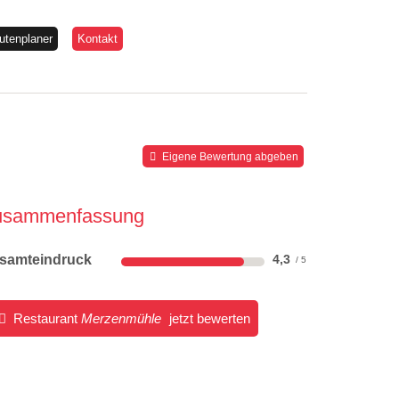
utenplaner
Kontakt
Eigene Bewertung abgeben
usammenfassung
samteindruck
4,3
Restaurant
Merzenmühle
jetzt bewerten