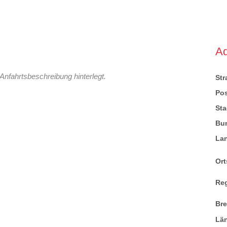
A
Anfahrtsbeschreibung hinterlegt.
St
Pos
Sta
Bu
La
Ort
Re
Br
Lä