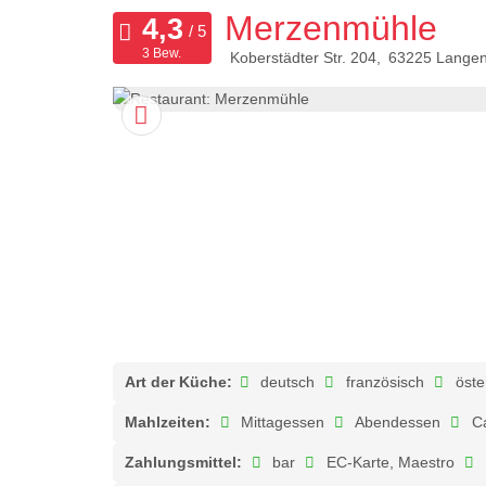
Merzenmühle
3 Bew.
Koberstädter Str. 204
63225
Lange
Art der Küche:
deutsch
französisch
öste
Mahlzeiten:
Mittagessen
Abendessen
Ca
Zahlungsmittel:
bar
EC-Karte, Maestro