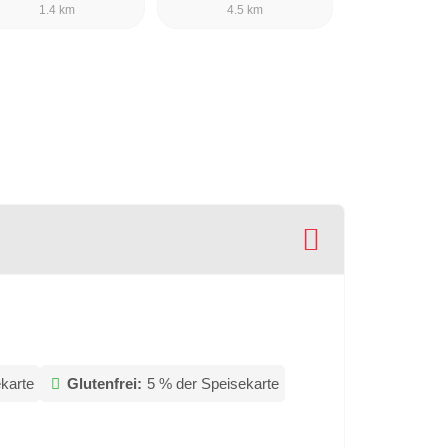
1.4 km
4.5 km
karte
Glutenfrei:
5 % der Speisekarte