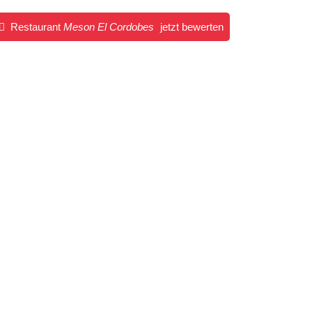
Restaurant
Meson El Cordobes
jetzt bewerten