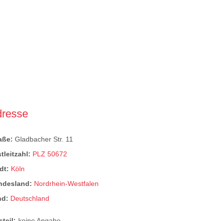
dresse
raße:
Gladbacher Str. 11
tleitzahl:
PLZ 50672
dt:
Köln
ndesland:
Nordrhein-Westfalen
nd:
Deutschland
steil:
keine Angabe