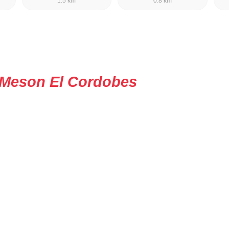
1.5 km
0.8 km
Meson El Cordobes