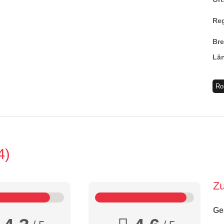
Re
Br
Lä
Ro
4
Z
Ge