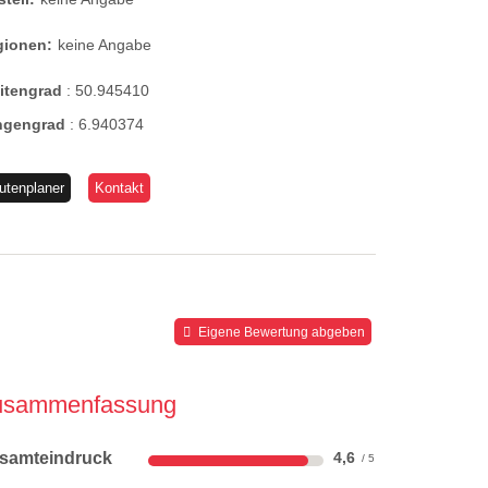
gionen:
keine Angabe
eitengrad
:
50.945410
ngengrad
:
6.940374
utenplaner
Kontakt
Eigene Bewertung abgeben
usammenfassung
samteindruck
4,6