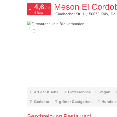
Meson El Cordo
4 Bew.
Gladbacher Str. 11
50672
Köln
Deu
Art der Küche
Lieferservice
Vegan
Gerichte
grüner Gastgarten
Hunde e
Beschreibung Restaurant