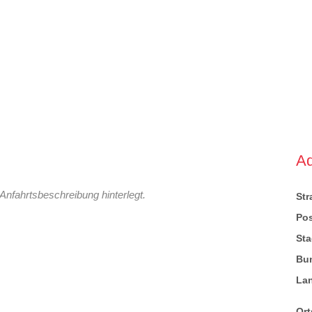
A
Anfahrtsbeschreibung hinterlegt.
St
Pos
Sta
Bu
La
Ort