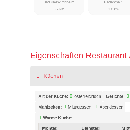
Bad Kleinkirchheim
Radenthein
6.9 km
2.0 km
Eigenschaften Restaurant
Küchen
Art der Küche:
österreichisch
Gerichte:
Mahlzeiten:
Mittagessen
Abendessen
Warme Küche:
Montag
Dienstag
Mit