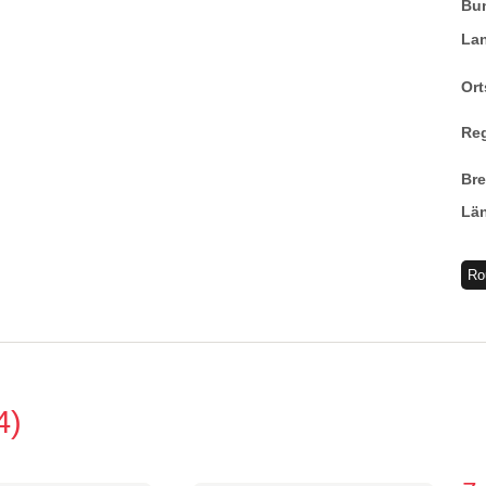
Bu
La
Ort
Re
Br
Lä
Ro
4