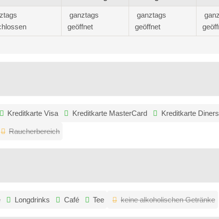
ztags
ganztags
ganztags
ganz
chlossen
geöffnet
geöffnet
geöff
Kreditkarte Visa
Kreditkarte MasterCard
Kreditkarte Diner
Raucherbereich
e
Longdrinks
Café
Tee
keine alkoholischen Getränke