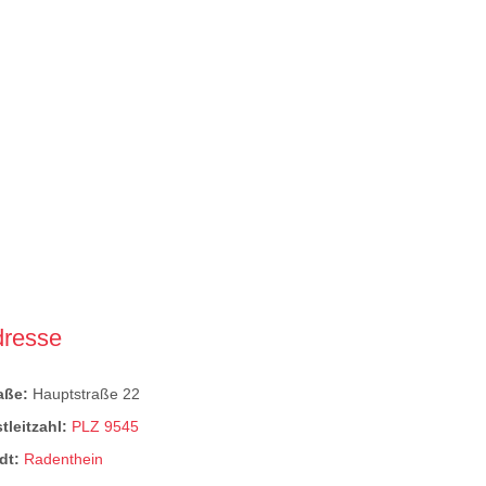
dresse
raße:
Hauptstraße 22
tleitzahl:
PLZ 9545
dt:
Radenthein