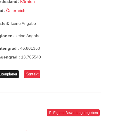
ndesland:
Kärnten
nd:
Österreich
steil:
keine Angabe
gionen:
keine Angabe
eitengrad
:
46.801350
ngengrad
:
13.705540
utenplaner
Kontakt
Eigene Bewertung abgeben