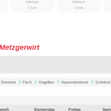
Döbriach
Döbriach
5.7 km
5.6 km
Metzgerwirt
Desserts
Fisch
Gegrilltes
Hausmannskost
Schnitzel
twoch
Donnerstag
Freitag
Sam