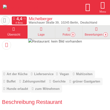
Menu
Michelberger
Warschauer Straße 39
10245
Berlin
Deutschland
4 Bew.
Übersicht
Lage
Fotos
Bewertungen
0
4
Art der Küche
Lieferservice
Vegan
Mahlzeiten
Buffet
Zahlungsmittel
Gerichte
grüner Gastgarten
Hunde erlaubt
zum Mitnehmen
Beschreibung Restaurant