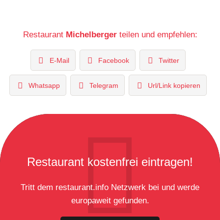
Restaurant
Michelberger
teilen und empfehlen:
E-Mail
Facebook
Twitter
Whatsapp
Telegram
Url/Link kopieren
Restaurant kostenfrei eintragen!
Tritt dem restaurant.info Netzwerk bei und werde
europaweit gefunden.