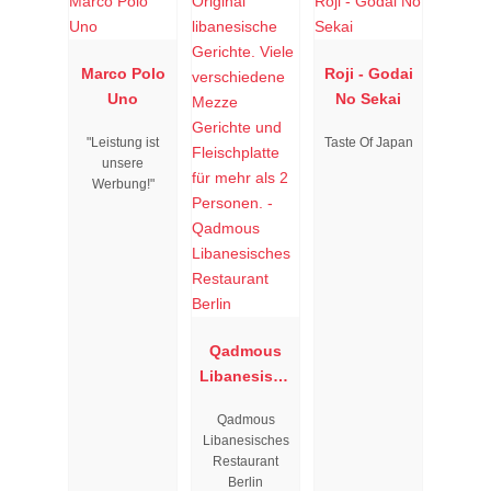
Marco Polo
Roji - Godai
Uno
No Sekai
"Leistung ist
Taste Of Japan
unsere
Werbung!"
Qadmous
Libanesisch
es
Qadmous
Restaurant
Libanesisches
Berlin
Restaurant
Berlin