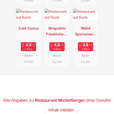
5.4 km
2.9 km
2.4 km
Café Canna
Wrapublic
Walid
Friedrichsha
Speisemeist
in
erei
2 Bew.
3 Bew.
4 Bew.
Berlin
Berlin
Berlin
4.6 km
0.2 km
5.1 km
Alle Angaben zu
Restaurant Michelberger
ohne Gewähr
Inhalt melden