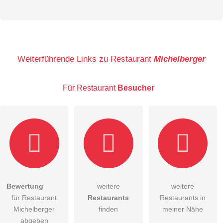
Vorname
Name
Weiterführende Links zu Restaurant
Michelberger
Für Restaurant
Besucher
E-Mail-Adresse (wird nicht veröffentlicht)
Bewertung
weitere
weitere
Hiermit akzeptiere ich die
AGB
.
für Restaurant
Restaurants
Restaurants in
Michelberger
finden
meiner Nähe
Die
Datenschutzerklärung
habe ich zur Kenntnis genommen.
abgeben