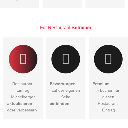
öffentliche Frage stellen
Abbrechen
Hinweis:
Bitte beachten Sie, öffentliche Fragen sind
für alle
Besucher sichtbar
.
Für Restaurant
Betreiber
Klicken Sie hier um eine
individuelle Frage
an den
Restaurant-Eintrag zu stellen
.
Restaurant-
Bewertungen
Premium
Eintrag
auf der eigenen
- buchen für
Michelberger
Seite
diesen
aktualisieren
einbinden
Restaurant-
oder verbessern
Eintrag