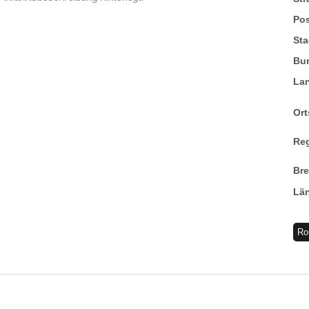
Pos
Sta
Bu
La
Ort
Re
Br
Lä
Ro