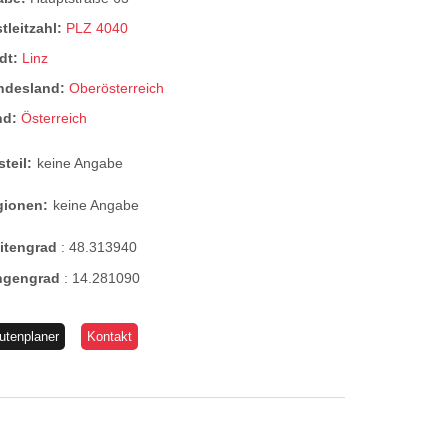
tleitzahl:
PLZ 4040
dt:
Linz
ndesland:
Oberösterreich
nd:
Österreich
steil:
keine Angabe
gionen:
keine Angabe
eitengrad
:
48.313940
ngengrad
:
14.281090
utenplaner
Kontakt