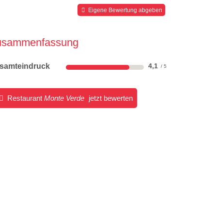
Eigene Bewertung abgeben
usammenfassung
samteindruck
4,1
Restaurant
Monte Verde
jetzt bewerten