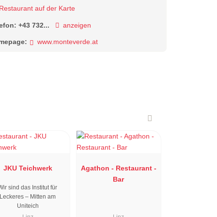
Restaurant auf der Karte
lefon:
+43 732...
anzeigen
mepage:
www.monteverde.at
JKU Teichwerk
Agathon - Restaurant -
Bar
Wir sind das Institut für
Leckeres – Mitten am
Uniteich
Linz
Linz